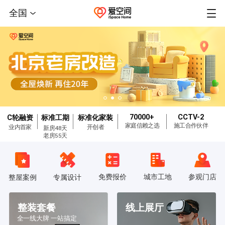
全国
70000+
CCTV-2
C轮融资
标准工期
标准化家装
家庭信赖之选
施工合作伙伴
业内首家
开创者
新房48天
老房55天
免费报价
城市工地
参观门店
整屋案例
专属设计
整装套餐
线上展厅
全一线大牌 一站搞定