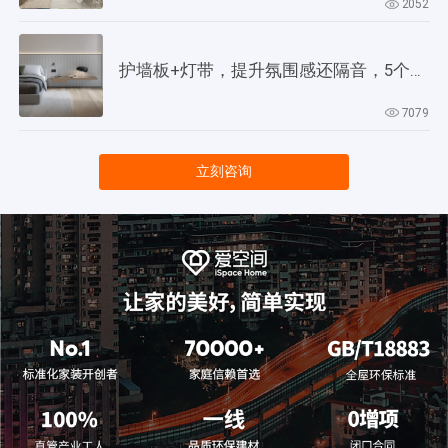
2052
护墙板+灯带，提升氛围感还隔音，5个灵感供参考！
7079
立刻咨询