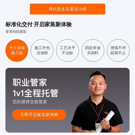
寻找更多五星设计师
标准化交付 开启家装新体验
变革传统家装
天天请假
施工外包
工艺水平
四处奔波
增项不停
跑工地
没保障
不达标
买材料
延期不止
立即开启家装新体验