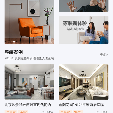
家装新体验
一站式省心家装
整装案例
更多>
70000+真实服务案例 看看别人怎么装
北京风景96㎡两居室现代简约风装修案例
鑫阳花园1栋94平米两居室现代简约风装修案例
96m²
94m²
5466
4569
二居室
二居室