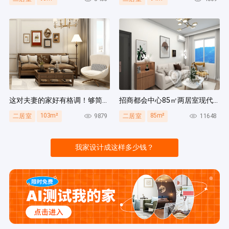
这对夫妻的家好有格调！够简洁还复古，好打扫卫生太贴心~
招商都会中心85㎡两居室现代简约风装修案例
103m²
85m²
9879
11648
二居室
二居室
我家设计成这样多少钱？