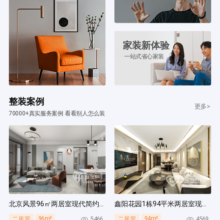
家装新体验
一站式省心家装
整装案例
更多>
70000+真实服务案例 看看别人怎么装
北京风景96㎡两居室现代简约风装修案例
鑫阳花园1栋94平米两居室现代简约风装修案例
96m²
94m²
5466
4569
二居室
二居室