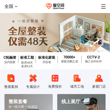
全国
70000+
CCTV-2
C轮融资
标准工期
标准化家装
家庭信赖之选
施工合作伙伴
业内首家
开创者
新房48天
老房55天
免费报价
城市工地
参观门店
整屋案例
专属设计
整装套餐
线上展厅
全一线大牌 一站搞定