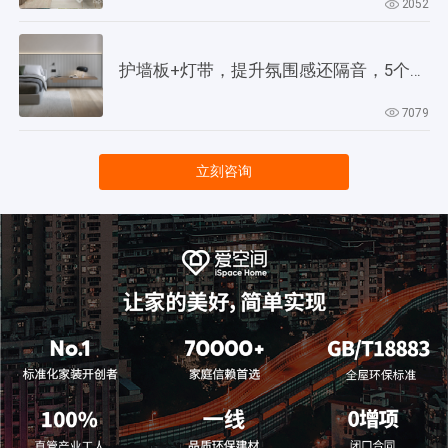
2052
护墙板+灯带，提升氛围感还隔音，5个灵感供参考！
7079
立刻咨询