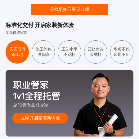
寻找更多五星设计师
标准化交付 开启家装新体验
变革传统家装
天天请假
施工外包
工艺水平
四处奔波
增项不停
跑工地
没保障
不达标
买材料
延期不止
立即开启家装新体验