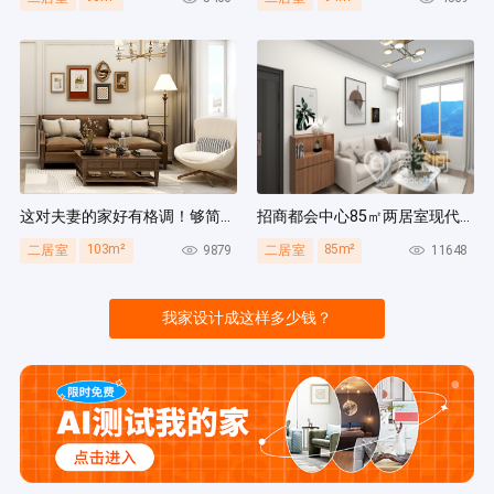
这对夫妻的家好有格调！够简洁还复古，好打扫卫生太贴心~
招商都会中心85㎡两居室现代简约风装修案例
103m²
85m²
9879
11648
二居室
二居室
我家设计成这样多少钱？