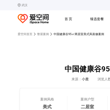
武汉
选择城市
热门城市：
北
首 页
臻选套餐
B
北京
C
成都
爱空间首页
整屋案例
中国健康谷95㎡两居室美式风装修案例
G
广州
其他城市
J
济南
收房
设计
预算
合同
L
廊坊
S
上海
T
天津
太原
W
武汉
中国健康谷9
Z
郑州
来源：
小鹿
浏览人
案例风格
案例户型
美式
二居室