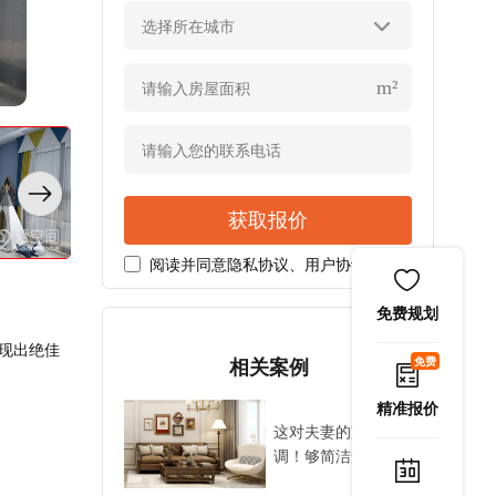
选择所在城市
卫浴空间宽敞大气，干湿分离设计优化了室内动线，也缓解了纵深
m²
获取报价
阅读并同意
隐私协议
、
用户协议
免费规划
现出绝佳
免费
相关案例
。
精准报价
这对夫妻的家好有格
调！够简洁还复古，
好打扫卫生太贴心~