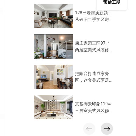
预估工期
128㎡老房换新颜，
从破旧二手学区房到
美式混搭
康庄家园三区97㎡
两居室美式风装修案
例
把阳台打造成家务
区，这套美式两居颜
值拉满，实用性更
高！
京基御景印象119㎡
三居室美式风装修案
例