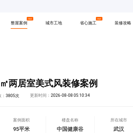
京
上海
广州
Hot
Hot
整屋案例
城市工地
省心施工
装修攻略
材料
拆改
水电
软装
入住
防水
泥瓦
木工
5㎡两居室美式风装修案例
更新时间：
2026-08-08 05:10:34
数：
3805次
案例面积
楼盘名称
所在城市
95平米
中国健康谷
武汉