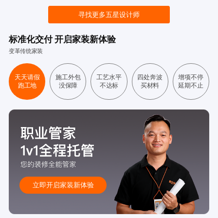
寻找更多五星设计师
标准化交付 开启家装新体验
变革传统家装
天天请假
施工外包
工艺水平
四处奔波
增项不停
跑工地
没保障
不达标
买材料
延期不止
立即开启家装新体验