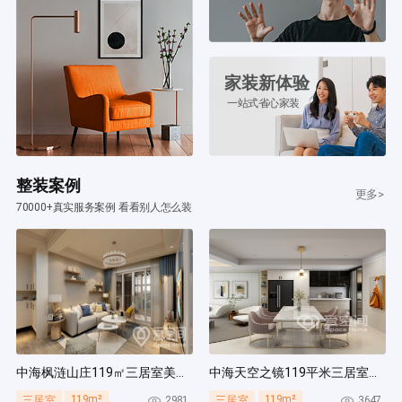
家装新体验
一站式省心家装
整装案例
更多>
70000+真实服务案例 看看别人怎么装
中海枫涟山庄119㎡三居室美式风装修案例
中海天空之镜119平米三居室北欧风装修案例
119m²
119m²
2981
3647
三居室
三居室