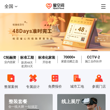
全国
70000+
CCTV-2
C轮融资
标准工期
标准化家装
家庭信赖之选
施工合作伙伴
业内首家
开创者
新房48天
老房55天
免费报价
城市工地
参观门店
整屋案例
专属设计
整装套餐
线上展厅
全一线大牌 一站搞定