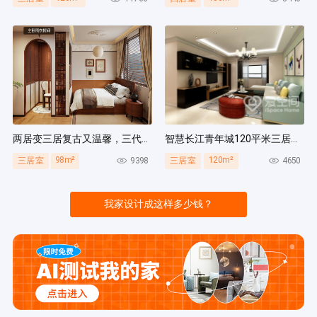
两居变三居复古又温馨，三代人同住无压力，收纳量超绝！
智慧长江青年城120平米三居室现代风装修案例
98m²
120m²
9398
4650
三居室
三居室
我家设计成这样多少钱？