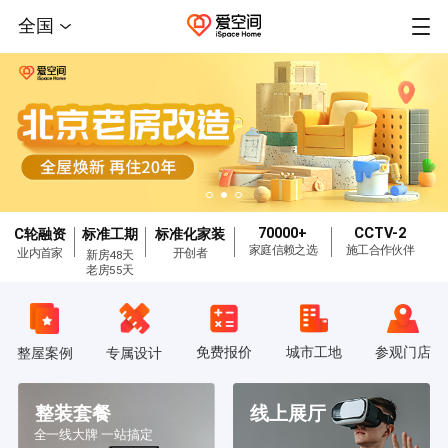
全国
70000+
CCTV-2
C轮融资
标准工期
标准化家装
家庭信赖之选
施工合作伙伴
业内首家
开创者
新房48天
老房55天
免费报价
城市工地
参观门店
整屋案例
专属设计
整装套餐
线上展厅
全一线大牌 一站搞定