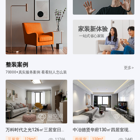
家装新体验
一站式省心家装
整装案例
更多>
70000+真实服务案例 看看别人怎么装
万科时代之光126㎡三居室日式风装修案例
中冶德贤华府130㎡四居室现代简约风装修案例
126m²
130m²
11766
3440
三居室
四居室