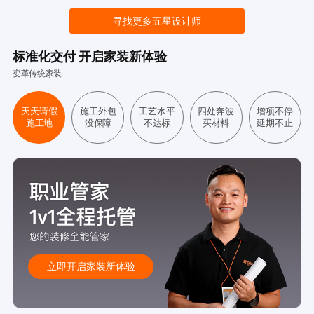
寻找更多五星设计师
标准化交付 开启家装新体验
变革传统家装
天天请假
施工外包
工艺水平
四处奔波
增项不停
跑工地
没保障
不达标
买材料
延期不止
立即开启家装新体验