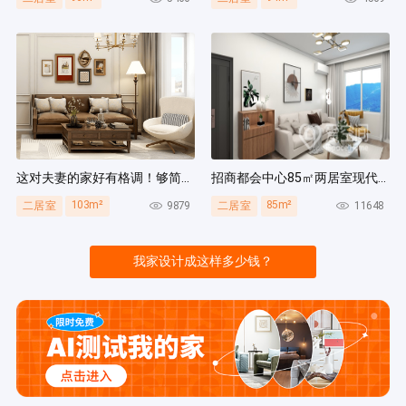
这对夫妻的家好有格调！够简洁还复古，好打扫卫生太贴心~
招商都会中心85㎡两居室现代简约风装修案例
103m²
85m²
9879
11648
二居室
二居室
我家设计成这样多少钱？