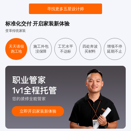
寻找更多五星设计师
标准化交付 开启家装新体验
变革传统家装
天天请假
施工外包
工艺水平
四处奔波
增项不停
跑工地
没保障
不达标
买材料
延期不止
立即开启家装新体验