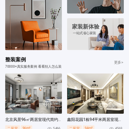
家装新体验
一站式省心家装
整装案例
更多>
70000+真实服务案例 看看别人怎么装
北京风景96㎡两居室现代简约风装修案例
鑫阳花园1栋94平米两居室现代简约风装修案例
96m²
94m²
5466
4569
二居室
二居室