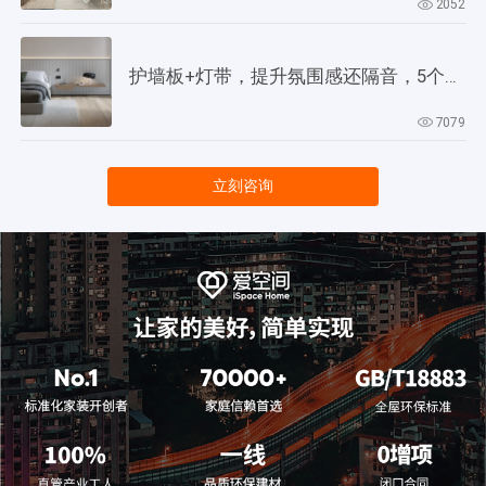
2052
护墙板+灯带，提升氛围感还隔音，5个灵感供参考！
7079
立刻咨询