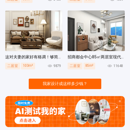
这对夫妻的家好有格调！够简洁还复古，好打扫卫生太贴心~
招商都会中心85㎡两居室现代简约风装修案例
103m²
85m²
9879
11648
二居室
二居室
我家设计成这样多少钱？