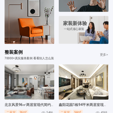
家装新体验
一站式省心家装
整装案例
更多>
70000+真实服务案例 看看别人怎么装
北京风景96㎡两居室现代简约风装修案例
鑫阳花园1栋94平米两居室现代简约风装修案例
96m²
94m²
5466
4569
二居室
二居室