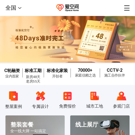
全国
70000+
CCTV-2
C轮融资
标准工期
标准化家装
家庭信赖之选
施工合作伙伴
业内首家
开创者
新房48天
老房55天
免费报价
城市工地
参观门店
整屋案例
专属设计
整装套餐
线上展厅
全一线大牌 一站搞定