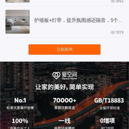
2052
护墙板+灯带，提升氛围感还隔音，5个灵感供参考！
7079
立刻咨询