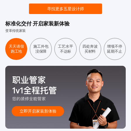
寻找更多五星设计师
标准化交付 开启家装新体验
变革传统家装
天天请假
施工外包
工艺水平
四处奔波
增项不停
跑工地
没保障
不达标
买材料
延期不止
立即开启家装新体验