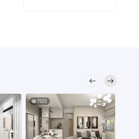
代格调。 次卧
精致氛围。 餐
视觉感受。
但富有层次，增加
整体质感，白色沙
使用了地台床，蓝
厅的布局十分紧
大地色床品搭配
了空间的典雅氛
发带有强烈的洁净
色背景下配以精巧
凑，黑色餐桌搭配
米色床头板，素雅
围。 厨房
感，暖色装饰点缀
的桌椅，为空间增
米咖色餐椅，塑造
简洁，隐形衣柜采
的精致藏在家具的
其中，出挑但不突
添了几分休闲感。
出高雅的空间感，
用原木材料定做，
细节处，L型布局更
兀。 白色餐桌
干湿分离下使
餐边柜展现出业主
令空间洋溢着别样
贴合家庭的生活习
椅给餐厅空间带来
卫浴空间显得和谐
不俗的品味。
的温馨气息。
惯，暖色家具塑造
了更多温暖，灯具
有层次，定制的洗
厨房采用白色橱柜
儿童房采用简
出温馨舒缓的氛
和装饰元素造型时
手柜提升了空间的
设计，为了缓解压
单的设计手法，白
围。 主卧
尚，强化了餐厅的
收纳力。
抑感，电器选用了
色家具的温润感让
中，简约的双人
精致氛围。 厨
黑色点缀，提升了
整个空间的更加干
床，装饰挂画、个
房空间明亮，橱柜
空间的层次感和质
净，装饰元素带来
性的飘窗设计，呈
收纳L型布局，动线
感。 背景装饰
甜蜜童话的氛围。
现出独特的新中式
规划舒适，白色吊
画和金属灯具缓解
干湿分离
魅力，空间更显通
柜与木质橱柜搭
了硬装的压抑感，
既节约了使用面
透。 次卧
7322
配，既美观又实
7639
飘窗的设计为主卧
积，又给卫生间增
最亮眼的衣柜的设
用。 主卧通过
增加了休闲展示
添了层次感，白色
计，入墙设计后柜
大量的现代家具展
区，空间显得更加
洁具点缀其中，带
面加以线条勾勒，
现出静谧而优雅的
素雅。 进入次
来洁净的氛围。
与灯具线条相互呼
现代美学，橙色背
卧，定制衣柜无形
应，提升了空间的
景装饰形成视觉中
中优化了空间立