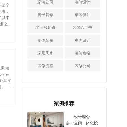
家装公司
看过上述介绍之
装修设计
活性炭吸附法
有时空
司的案例的整体效
的整个
居室更加整洁。
后，相信大家对于
活性炭吸附法是目
通。也
果是不是足够符合
到底，
4、颜色宜淡，但
欧式田园风格装修
房子装修
家装设计
前市场上非常流行
。 家
自己的要求，也只
了其中
不宜浓：房屋设计
有哪些特色这个问
的一种方法，可以
的这些
有符合自己的要
那么在
时应注意颜色宜
题已经有所了解。
老旧房装修
吸附室内的甲醛等
装修合同书
居住起
求，并且装修设计
受潮导
淡，但不可浓，不
可见，这种家装设
有害分子，同时还
比较到位的，才是
安全可
宜使用过于饱满、
计风格还是十分有
具有调节催化作
整体装修
室内设计
比较理想的选择。
可以确
端庄的颜色，以免
特色的，大家所需
用。在家中放置活
看过了上述的
好 正
让人感到压抑和局
要做的就是根据自
性炭，可长期除臭
家居风水
装修攻略
介绍之后，相信大
促。而要缓解视觉
己的实际情况，去
杀菌。但是，活性
家对于装修公司如
，一定
疲劳，要用淡雅、
对自家的新房子进
炭在一定程度上是
装修流程
装修公司
何选择好?这个问题
3、阴
简约的色彩，现在
入到装
行家装设计，这样
饱和的。由于一些
已经有所了解。可
既可护
很多年轻人都喜欢
如今在
才可以将房子打造
建议，请及时更
见，在对自家的新
做到
简单朴素的家居空
?其实
成理想中的样子。
换。 对于室内
房子进行装修设计
上就是
间，所以我们在设
公司。
装修设计完成后去
时，有必要对比上
中注意
计的时候要注意这
，就能
除甲醛的方法已经
述的几个细节，也
到无比
一点。 看过上
、明确
分享给大家。也只
案例推荐
只有注意了这些细
述介绍之后，就已
选择合
有用对了方法之
节之后，才可以成
经对新房室内装修
选择。
后，才可以达到理
设计理念
功的将自家的新房
设计技巧进行分享
要看营
想的去除甲醛的效
多个空间一体化设
子装修设计好，不
性介绍，也只有掌
能不能