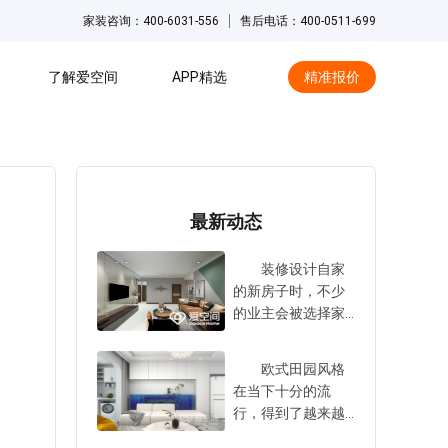
家装咨询：400-6031-556
售后电话：400-0511-699
了解爱空间
APP精选
精准报价
hot
最新动态
装修设计自家
的新房子时，不少
的业主会被选择家
装设计公司这件事
情给难住。事实
欧式田园风格
上，家装设计公司
在当下十分的流
数量庞大，大家在
行，得到了越来越
选择时，总是会感
多业主的青睐与认
到十分的困扰与担