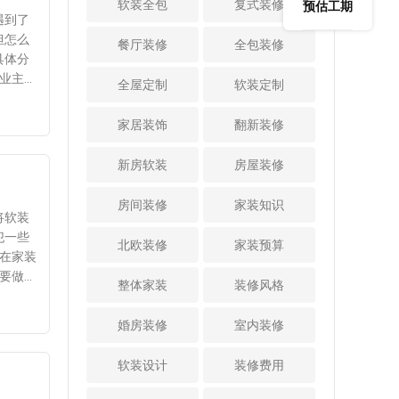
是网上评价，都必
软装全包
焦清晰、状态良
复式装修
预估工期
这种装修风格比较
洗植物的方法
遇到了
须进行比较，因为
好，不得拆卸或损
喜欢的话，也可以
植物净化法也是去
数不够
但怎么
只有经过评价和比
坏。只有这样，家
餐厅装修
全包装修
采用这一种装修设
除甲醛最常用的方
具体分
较，才能选择更可
里的整个房间经过
计。 3、壁炉：
法，最常见的植物
一旦有
业主必
靠的室内设计公
装修设计后，才会
全屋定制
软装定制
壁炉也是欧式田园
有绿萝、芦荟和吊
水原因
综合评
司。一般情况下，
显得非常精致漂
装修风格中的经典
兰。将这些植物分
与主体
定要深
也只有评价高的，
亮。 3、简洁紧
家居装饰
翻新装修
元素，当然在装修
别放在每个房间
时候都
友，并
才说明了说明给予
凑的家具：设计房
设计时也可以真正
里。它不仅可以去
的，不
的服务是比较好
屋时应选择简洁紧
新房软装
房屋装修
打造一个壁炉。也
除房间内的甲醛，
考虑价
的，专业性也是比
凑的家具，使每个
可以打造一个壁炉
还可以去除房间内
到整体
较强的，这样才是
房间不仅分隔开
房间装修
家装知识
的造型，然后再辅
的其他有害物质。
，同时
将软装
比较理想的选择。
来，而且在有限的
助光的设计，从而
3、清水吸收
了整体
犯一些
三、看装修案
空间内又具有内部
北欧装修
家装预算
使整个家居空间中
法 装修后，在
专业的
在家装
例的效果 装修
联系，不会造成拥
充满西方生活情
每个房间放几盆清
以上内
要做好
房子，每个业主都
挤的感觉。此外，
整体家装
装修风格
调。所以，这是当
水，水中加入醋、
就是公
的布置
希望自己的房子内
有必要选择可以根
下十分流行的一种
陈皮等。建议一天
料的性
满足需
部漂亮豪华，只有
据需要组合、拆卸
婚房装修
室内装修
家装设计风格，得
换两次，既能保护
装饰
装修公司才能实现
和存放的家具。例
到了广大业主的青
墙面的油漆面，又
择装饰
这个愿望，所以对
如，书房家具不仅
软装设计
装修费用
睐与认可，引得大
能吸收室内残留的
软装的
比一下装修公司的
要用作书桌，还应
家争相选择。
甲醛气味。 4、
宜过大
案例，看看装修公
具备收纳功能，让