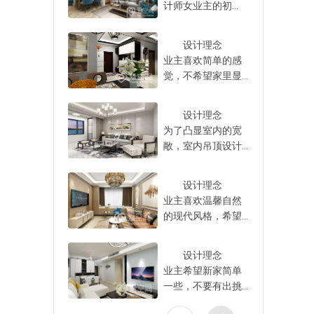
果，从而让全家人
计师女业主的初
必再为选择装修公
握了这些技巧之
花言巧
可以安心入住，不
衷，基于前期的沟
司这件事情而苦
后，才可以成功的
，直接
必担心在入住之
通我们了解到，女
恼。
将自家的房子给装
计师沟
设计理念
后，会对全家人的
业主喜欢北欧风
修设计好，从而使
师沟通
业主喜欢简单的感
身体造成一定程度
格，对此设计师
得自家的新房子装
相应的
觉，不希望家里显
的伤害，轻轻松松
以‘治愈系北欧’为设
修设计好，以达到
公司就
得太沉重，因此，
的入住新房。
计理念，利用原木
理想中的装修设计
以了解
设计师以“回归舒适”
地板、舒雅家具营
设计理念
效果，满足自己的
，就能
为设计理念，利用
造出轻松自然的家
为了凸显室内的宽
实际需求。
大型的
简雅的现代家具，
居氛围。 为满
敞，室内吊顶设计
呈现出都市舒适
足业主需求，设计
比较简单，背景以
感，令整个空间看
师将客餐厅打通设
白色为主，软装部
上去时尚但不显厚
设计理念
计，并在室内定制
分没有太多累赘的
重。 全屋为现
业主喜欢温馨自然
了多款家具，空间
装饰，筒灯的照明
代风格，室内定做
的现代风格，希望
立刻洋溢着舒适大
不仅能满足需求，
了多个储物空间，
家里各个房间都充
气的氛围，贴合业
也很好的烘托了家
提升了空间利用
满着浪漫与温馨之
主对整洁有序的向
居氛围，提升了空
设计理念
率，让房屋的采光
感，结合业主的喜
往。 整个
间档次。 整个
业主希望新家简单
和通风能力都得到
好，设计师以“素雅
房子在格局上有着
空间内没有做任何
一些，不要有出挑
了大大的提升。
舒适”为设计理念，
明显的优点，户型
隔断，此外，设计
的设计，尽量表现
户型整体方正，
通过简约大气的设