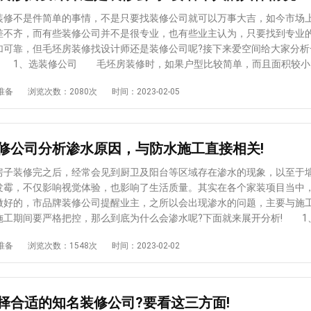
司的评价 装修后的业主对室内设计公司进行评价，无论是业主的口碑
都必须进行比较，因为只有经过评价和比较，才能选择更可靠的室内设计
不是件简单的事情，不是只要找装修公司就可以万事大吉，如今市场
下，也只有评价高的，才说明了说明给予的服务是比较好的，专业性也是
差不齐，而有些装修公司并不是很专业，也有些业主认为，只要找到专业
才是比较理想的选择。 三、看装修案例的效果 装修房子，每个业
加可靠，但毛坯房装修找设计师还是装修公司呢?接下来爱空间给大家分析
房子内部漂亮豪华，只有装修公司才能实现这个愿望，所以对比一下装修
 1、选装修公司 毛坯房装修时，如果户型比较简单，而且面积较小
看装修公司的案例的整体效果是不是足够符合自己的要求，也只有符合自
装修公司，一般的装修公司对基本的家装还是能够搞定的。但是因为没有
准备
浏览次数：2080次
时间：2023-02-05
装修设计比较到位的，才是比较理想的选择。 看过了上述的介绍之后
业主对于装修的要求也不能过高，只要在质量方面合格就可以。这样的业
装修公司如何选择好?这个问题已经有所了解。可见，在对自家的新房子进
操心装修的事情，同时对装修风格也不是很讲究，主要考虑的是实用。 
有必要对比上述的几个细节，也只有注意了这些细节之后，才可以成功的
 如果户型比较复杂，而且面积较大的话，最好找一个好的设计师。设
装修设计好，不必再为选择装修公司这件事情而苦恼。
以及业主的生活来具体设计，并且对格局和室内的功能进行规划，同时还
修公司分析渗水原因，与防水施工直接相关!
个性化需求，能够满足对品质要求比较高的业主。这样的业主大多希望自
，能够体现出自己的品位以及审美，而设计师则可以把控好每个细节。
装修完之后，经常会见到厨卫及阳台等区域存在渗水的现象，以至于
设计师，那么就需要支付设计的费用，具体的费用受到了区域以及能力的
发霉，不仅影响视觉体验，也影响了生活质量。其实在各个家装项目当中
设计师在收费方面自然会比较高，设计出来的效果图也会更加突出，能够
做好的，市品牌装修公司提醒业主，之所以会出现渗水的问题，主要与施
意，如果装修预算充足的话，业主可以多选择几个设计师进行对比。 
工期间要严格把控，那么到底为什么会渗水呢?下面就来展开分析! 1、 基
是毛坯房装修找设计师还是找装修公司好的相关知识，如果家里的面积不
处理好。需要做防水的墙面或地面若是没有清理干净，或者因为基层抹平
准备
浏览次数：1548次
时间：2023-02-02
在预算方面有限，可以直接找装修公司，如果户型比较复杂，而且对装修
裂，以及表面太过干燥，没有达到一定的湿润度等，都会直接影响防水层
要求，可以找专业有能力的设计师，这样才能够设计出让自己满意的房子
，性能自然也不会
是影响防水效果的关键，毕竟现在建材市场上鱼龙混杂，各种品牌及种类
出问题。 3、 随意混用不同的材料。市品牌装修公司分析渗水
择合适的知名装修公司?要看这三方面!
同的防水涂料随意混用在一起，就会因为难以相融而出现开裂的情况，防