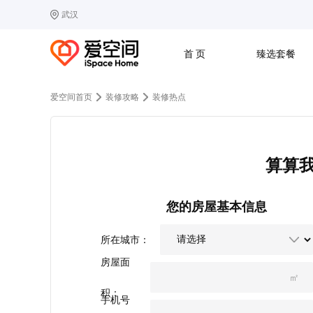
武汉
选择城市
热门城市：
北
首 页
臻选套餐
B
北京
C
成都
爱空间首页
装修攻略
装修热点
G
广州
其他城市
J
济南
收房
设计
预算
合同
L
廊坊
S
上海
算算
T
天津
太原
W
武汉
Z
郑州
您的房屋基本信息
所在城市：
房屋面
㎡
积：
手机号