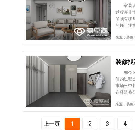
或过小，
家装设计
气很潮湿
过程并非
只有才可
吊顶有哪
装行业公
的施工注
细节之后
整个施工
来源：装修
来更温馨
致钉孔外
靠。也只
保整体的
确的石膏板接缝可
装修找
旧粉末用
要将接缝
如今选择
阳角一定
修的过程
阳角，又
市场当中
位，以达
选择装修
装修房子
装修找那
来源：装修
了上述的
够轻松选
的惊艳。
自己的需
测试我家
适的装修
1
2
3
4
上一页
2、看装
业执照，