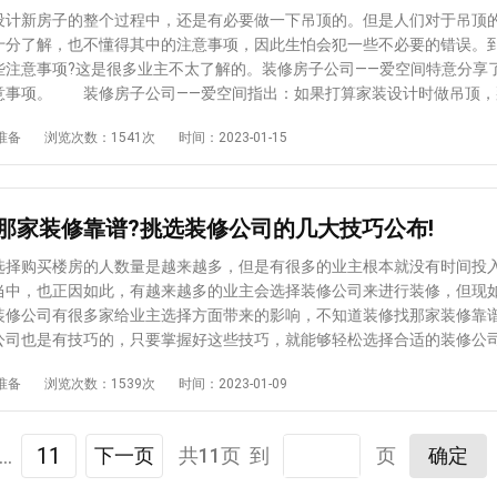
容易造成空间浪费或拥挤，设计时应特别注意。 4、注意防潮问题 
新房子的整个过程中，还是有必要做一下吊顶的。但是人们对于吊顶
，很容易发霉。如果定制整体吊柜，需要更加注意防潮，尽量保持空气流
十分了解，也不懂得其中的注意事项，因此生怕会犯一些不必要的错误。
以使得整个家居空间的防潮性比较强，从而让全家人居住起来温馨舒适
些注意事项?这是很多业主不太了解的。装修房子公司——爱空间特意分享
司——爱空间已经针对相应的软装细节分享给大家，大家也只有注意了上述
意事项。 装修房子公司——爱空间指出：如果打算家装设计时做吊顶，
，才可以成功的将软装给做到位，从而成功的达到理想的软装设计效果，
过程中要注意的细节有： 1、安装需要专用螺丝 钉孔未涂防锈漆，
准备
浏览次数：1541次
时间：2023-01-15
和舒适。
露后出现锈斑。采用特殊的防锈螺丝和防锈漆处理，可以让家居吊顶更加
有在安装吊顶时，采用了专用的螺丝进行固定，这样在吊顶完成之后，才
牢固性，从而使得家居空间的安全性有保障。 2、吊顶接缝一定要做
以有效防止天花板开裂的问题 传统的技术如牛皮纸、胶带和现场混合的
那家装修靠谱?挑选装修公司的几大技巧公布!
胶水代替密封膏是不可靠的，同时也不太环保。所以，大家在进行吊顶时
给处理好，这样才可以看上去十分美观，以满足广大业主的实际需求。 
购买楼房的人数量是越来越多，但是有很多的业主根本就没有时间投
要处理好 采用专用接缝纸带和金属护角配合专业密封膏处理内外角。
当中，也正因如此，有越来越多的业主会选择装修公司来进行装修，但现
可使阳角直。也只有将阴阳角给处理好了之后，才可以使得吊顶的细节给
装修公司有很多家给业主选择方面带来的影响，不知道装修找那家装修靠谱
到理想的吊顶效果，从而使得吊顶成为整个家居空间的亮点所在。 以
公司也是有技巧的，只要掌握好这些技巧，就能够轻松选择合适的装修
公司——爱空间给大家分享的吊顶的相关注意事项，也只有在做吊顶的过程
家装修靠谱?业主装修房子选择装修公司也是有技巧的，只要掌握好技巧
准备
浏览次数：1539次
时间：2023-01-09
相关细节，才可确保吊顶效果有保障，从而让全家人在入住新房子时会感
择合适的装修公司。爱空间就为大家带来了相应的内容，详情如下： 1
求：在进行装修之前，业主要根据自己的需求来确定装修的预算，并且要
预估我家工期
风格
风格。现在市面上的装修分为半包、全包、套餐三种，根据客户的需求来
...
11
下一页
共11页 到
页
确定
修公司的资质：业主在挑选装修公司的时候也要注意公司的资质，不光
还要看装修公司有没有建筑资质，还要看装修公司的工作环境，看看他们