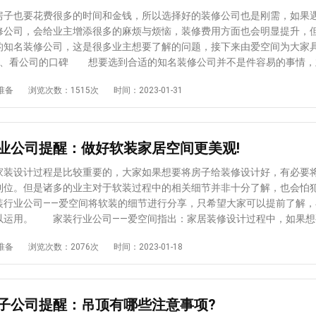
渗水就再简单不过了。 4、 防水层存在露底问题。在刷防水层的时
也要花费很多的时间和金钱，所以选择好的装修公司也是刚需，如果
涂抹的不均匀，前后两遍没有纵横交错，或者防水层厚度不达标、涂刷次
修公司，会给业主增添很多的麻烦与烦恼，装修费用方面也会明显提升，
底的情况，这样一来就很容易渗水了。 5、 防水层涂刷的不够高。各个
的知名装修公司，这是很多业主想要了解的问题，接下来由爱空间为大家
层的高度都有要求，若普通区域不够25cm，淋浴区不够180cm，平时
、看公司的口碑 想要选到合适的知名装修公司并不是件容易的事情，
时间淋浴，就会让墙面和地面受到影响。 以上就是品牌装修公司对渗
做好功课，最关键的就是清楚公司的口碑。口碑是业主们对于装修公司的
准备
浏览次数：1515次
时间：2023-01-31
析，可以为大家提供借鉴。其实除了建筑施工部分的原因外，渗水还可能
口碑可以看出装修公司的实力以及服务。所以当选定一家装修公司时，一
有关，验收时渗水可能与前期准备工作不到位有关，总之在施工和验收的
司的口碑，可以通过网站来观察客户对公司的评价，也可以咨询身边的朋
。
的公司多对比。 2、看材料的性价比 对于装修来说材料是非常关键
质的材料，而且在价格上也要合适，不过俗话说一分价钱一分货，业主在
业公司提醒：做好软装家居空间更美观!
也要注重质量，千万不要一味的选择便宜的装修材料，劣质的材料会影响
果。而好的装修公司会站在业主的角度来考虑为业主挑选优质的装修材料
设计过程是比较重要的，大家如果想要将房子给装修设计好，有必要
比较合适。 3、看设计师的水准 设计师的专业水准如何直接影响到
到位。但是诸多的业主对于软装过程中的相关细节并非十分了解，也会怕
构以及效果，所以对于业主来说是非常重要的，如果选择的装修公司没有
装行业公司——爱空间将软装的细节进行分享，只希望大家可以提前了解，
那么就无法设计出专业的图纸，整体的装修效果也会大受影响。 通过
以运用。 家装行业公司——爱空间指出：家居装修设计过程中，如果想
，业主们对于怎么选择合适的知名装修公司一些有所了解，首先需要看的
须要注意的细节有： 1、注意所选家具的尺寸 软装设计要注意家具
准备
浏览次数：2076次
时间：2023-01-18
，虽然装修公司的知名度比较大，但还是要进行详细了解。同时还要看材
家具的选择要根据大体风格，选择适合风格的家具，注意位置和大小。不
设计师的专业水平，这些细节都决定了装修公司的好坏。
调整，这样才可以使得摆放之后，显得整体十分的和谐。 2、注意搭配
品可以起到很好的装饰作用，是软装设计中不可或缺的一部分，但是选
体风格为主，还要注意布局设计，这会影响整体的房间效果。 3、注意
子公司提醒：吊顶有哪些注意事项?
装的尺寸要充分考虑，不仅要考虑整体风格，还要考虑房屋的类型。不