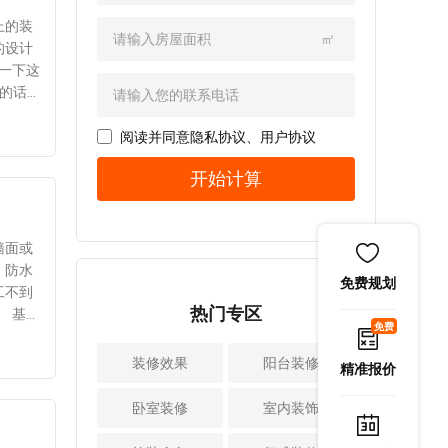
1、采用门造型设
还是网
此给大家分享了具
质，还有房屋装修
些技巧?新房子室内
计：欧式田园风格
公司。
体的方法，一起了
上的装
相关的证书等等。
装修设计有必要运
㎡
装修的一个特色就
比较强
解下。 室内装
的设计
相比装修公司的纸
用的技巧有：
在于门的造型设
主都希
修设计完成后如果
一下这
质资质，你应该选
1、突出使用功能：
计，当然也包括了
公司的
想要去除甲醛，就
的话，
择更多的资质，因
在设计房屋时要突
房间的门以及各种
己的要
要选择对方法，比
设计
为有些资质可以证
出使用功能，首先
各样的柜门，既可
，相信
较常用的方法主要
主大多
阅读并同意
隐私协议
、
用户协议
明装修公司的实
要根据功能对每个
以突出凹凸感，同
行装修
有以下几种：
2、选
力。所以，大家在
房间进行布置。例
开始计算
时又可以采用优美
将自家
1、开窗通风法
计师会
选择装修公司时，
如开放式厨房、客
的弧线，总之在两
开窗通风是去除甲
能够满
必须要仔细认真对
厅和餐厅以及贯通
种造互相配合之
醛最简单、最直接
己的家
比上述的几点，也
空间，可以在不影
下，堪称风情万
的方法。最好早晚
 如果
墙面或
只有公司具备正规
响使用的情况下，
种。 2、柱的设
开窗，防止中午阳
影响，
，防水
的资质，并且综合
增加空间的层次感
免费规划
计也很讲究：当然
光直射强烈，墙体
更符合
工不到
实力的才是比较理
和装饰效果。
在常见的欧式装修
热门专区
开裂。还有，尽量
上述内
层
想的选择。
2、饰品要少而精：
免费
风格设计里，也经
不要打开房间里所
是很
的太厚
二、看客户对公司
家居装修设计时，
常会有罗马柱造型
有的窗户，而是打
的品质
的性
装修效果
的评价 装修后
阳台装修
饰品要少而精，不
精准报价
的存在。当然整体
开一两个。否则，
。
的业主对室内设计
要过于繁复，各功
的空间具有十分强
会因过度的空气对
的材料
公司进行评价，无
卧室装修
室内装饰
能区布置要均匀。
烈的西方审美气
流而对墙体产生负
论是业主的口碑还
此外，屏幕必须对
息。所以如果对于
面影响。 2、清
水层不