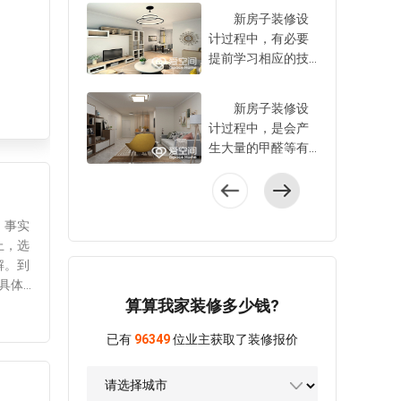
可，是当下颇为流
忧。事实上，选择
新房子装修设
行的一种家装设计
家装设计公司，有
计过程中，有必要
风格，这种风格之
必要对比一些方面
提前学习相应的技
所以会十分流行，
的内容，只不过多
巧，也只有运用了
主要是由于特色比
数业主对其并非十
这些技巧后，才可
较突出，因此引得
新房子装修设
分的了解。到底，
以使得自家新房子
广大业主争相关注
计过程中，是会产
装修公司如何选择
装修设计好，以达
选择。到底，欧式
生大量的甲醛等有
好?这是不少的业主
到理想的装修设计
田园风格装修有哪
害物质的，业主有
一直以来关注的问
效果。到底，新房
些特色?这才是让大
必要想方设法将其
题，在此爱空间便
室内装修设计有哪
家比较关注的一个
给去除掉，这样才
针对具体的注意事
些技巧?这是许多业
问题，在此爱空间
。事实
可以安心入住。但
项进行分享性介
主想要了解的，在
对其进行充分介
上，选
是多数业主对于去
绍。 装修公司
此爱空间便针对其
绍，一起了解下。
解。到
除甲醛的方法并非
如何选择好?爱空间
中的相关技巧进行
欧式田园风格
具体的
十分的了解，从而
指出：大家在选择
分享性介绍，只希
算算我家装修多少钱?
装修有哪些特色?爱
设计公
担心入住会对身体
装修设计公司时，
望对于广大业主有
空间指出：欧式田
，还有
造成一定程度的伤
有必要对比的内容
所帮助，让大家可
已有
96349
位业主获取了装修报价
园风格装修的特点
为有些
害。到底，室内装
有： 一、看装
以轻松将房子装修
还是比较出众的，
比上述
修设计完成后如何
修公司资质 有
设计好。 新房
主要的特色是：
二、看
去除甲醛?爱空间在
正规装修公司的资
室内装修设计有哪