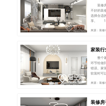
完整有裂缝，想要
装修房子
候，若是
不好的装
等，都会有露
选择合适
区域对防水
享。 1
积水或长
须要提前
来源：装修
展开的分
价，通过
结构本身
入了解公
不能大意
且跟其他
仅要用优
家装行
格的同时
的装修效
整个家装
价格上也
环节给做
的装修结
错误。家
设计师，
软装时可
容的介绍
软装，必
来源：装修
司的口碑
和大小，
价比以及
要，可以
品 装饰
品要以大
装修房
尺寸 软