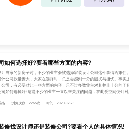
司如何选择好?要看哪些方面的内容?
自家的新房子时，不少的业主会被选择家装设计公司这件事情给难住
设计公司数量庞大，大家在选择时，总是会感到十分的困扰与担忧。事实
计公司，有必要对比一些方面的内容，只不过多数业主对其并非十分的了
公司如何选择好?这是不少的业主一直以来关注的问题，在此爱空间便针对
进行分享性介绍。 装修公司如何选择好?爱空间指出：大家在选择装修
准备
浏览次数：2265次
时间：2023-02-28
必要对比的内容有： 一、看装修公司资质 有正规装修公司的资质
相关的证书等等。相比装修公司的纸质资质，你应该选择更多的资质，因
证明装修公司的实力。所以，大家在选择装修公司时，必须要仔细认真对
也只有公司具备正规的资质，并且综合实力的才是比较理想的选择。 
装修找设计师还是装修公司?要看个人的具体情况!