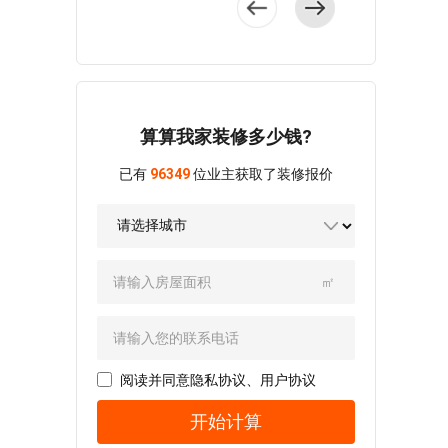
方正、南北通透、
师把还阳台融入进
出温馨舒适的感
无需做动线优化，
计，令空间显得有
拥有大阳台等，能
客厅，利用软隔断
觉，对此，设计师
客餐衔接设计，公
爱又舒适。 设
满足业主的空间需
划分空间，视觉上
以“舒雅温和”为设计
共空间变得更加充
计师通过优化动
求。 客厅
毫无阻断和障碍。
理念，给予了空间
裕。 玄关柜简
线，改善了空间的
与餐厅开放式设
户型呈长
温暖的米色基调，
约大气，搭配清爽
采光和通风，并将
计，在进行空间设
方形，整个公共区
带来自由闲适的感
的黑白配色，既节
精致的现代元素融
计时，设计师以蓝
算算我家装修多少钱?
域一体化设计，开
觉。 室内家具
省了空间，又提升
入空间中，塑造出
色与灰色作为家具
放式的布局让光线
结构简单，经典耐
了格调。 整个
具有艺术气息的生
已有
96349
位业主获取了装修报价
色调，在形式上赋
尽情地在室内穿
看，开阔的空间为
客厅采用了中性色
活空间。 户型
予了美感。
行，通风效果良
整个设计带来更多
设计，墙面简简单
相对方正，客餐空
白色与米色色块
好。 客厅
可能性，利落的线
单铺设壁纸，自带
间衔接设计，中间
碰撞交融，使空间
使用了米色为主题
条搭配上舒适的软
视觉拉伸感。
没有隔断，视野开
的色调和层次更加
色系，背景装饰成
装，塑造出别样的
米色台面显得烹饪
阔，主卧和其中一
㎡
丰富多样，双一字
为客厅里的亮点，
现代美感。 格
空间雅致又温馨，
个次卧携带卫生
型布局提升了烹饪
新中式家具格外整
局方正大气，客餐
白色吊柜提升了空
间，居住舒适。
效率。 主
洁素雅，给人以美
厅与阳台相连，使
间的颜色层次。
客厅融入了经典
卧床品以灰白色为
的享受。
横厅更添明亮气
主卧干净舒适，
的现代元素，橘色
主，彰显出北欧情
餐桌椅着重体现出
息，主次卧格局方
阅读并同意
隐私协议
、
用户协议
竖线壁纸层次分
皮质沙发、大理石
怀，装饰画与窗帘
新中式的庄重，黑
正，便于定制储物
明，蓝白床品搭配
茶几、金属灯具及
带有些许海洋蓝，
开始计算
白配色具有仪式
柜。 浅蓝色背
其中，空间充满现
装饰品等，营造出
带给人舒适温暖的
感，吊顶设计简约
景墙提升了客厅的