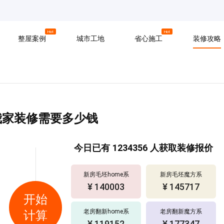
京
上海
广州
Hot
Hot
整屋案例
城市工地
省心施工
装修攻略
材料
拆改
水电
软装
入住
防水
泥瓦
木工
我家装修需要多少钱
今日已有
1234356
人获取装修报价
新房毛坯home系
新房毛坯魔方系
¥ 157602
¥ 135854
开始
老房翻新home系
老房翻新魔方系
计算
¥ 153217
¥ 123263