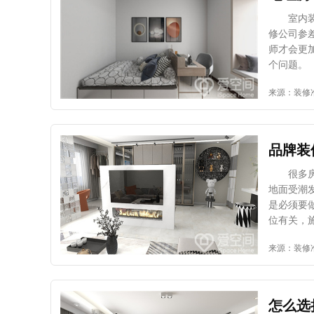
客户对公
上评价，
室内装修
一般情况
修公司参
的，这样
师才会更
望自己的
个问题。
案例，看
可以交给
来源：装修
求，并且
师，所以
大家对于
没有时间
设计时，
择设计师
的新房子
根据户型
品牌装
足业主的
与众不同
很多房子
找专业的
地面受潮
能力强的
是必须要
业主的心
位有关，施
容介绍的
表面没有
来源：装修
大，而且
而导致开
有更高的
能。 2、 防水涂料质量不达标。若是选用的防水涂料存在质量问题
达标，这
质量参差不齐，很容易
怎么选
原因，不