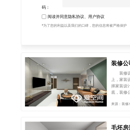
码：
阅读并同意
隐私协议
、
用户协议
*为了您的利益以及我们的口碑，您的信息将被严格保护
装修公
装修设计
上，家装
择家装设
底，装修
注意事项
来源：装修
司时，有
房屋装修
资质可以
的几点，
毛坯房