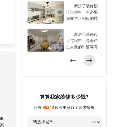
可，是当下颇为流
忧。事实上，选择
新房子装修设
行的一种家装设计
家装设计公司，有
计过程中，有必要
风格，这种风格之
必要对比一些方面
提前学习相应的技
所以会十分流行，
的内容，只不过多
巧，也只有运用了
主要是由于特色比
数业主对其并非十
这些技巧后，才可
较突出，因此引得
新房子装修设
分的了解。到底，
以使得自家新房子
广大业主争相关注
计过程中，是会产
装修公司如何选择
装修设计好，以达
选择。到底，欧式
生大量的甲醛等有
好?这是不少的业主
到理想的装修设计
田园风格装修有哪
害物质的，业主有
一直以来关注的问
效果。到底，新房
些特色?这才是让大
必要想方设法将其
题，在此爱空间便
室内装修设计有哪
家比较关注的一个
给去除掉，这样才
针对具体的注意事
些技巧?这是许多业
问题，在此爱空间
可以安心入住。但
项进行分享性介
主想要了解的，在
对其进行充分介
是多数业主对于去
绍。 装修公司
此爱空间便针对其
绍，一起了解下。
除甲醛的方法并非
如何选择好?爱空间
中的相关技巧进行
欧式田园风格
十分的了解，从而
指出：大家在选择
分享性介绍，只希
算算我家装修多少钱?
装修有哪些特色?爱
担心入住会对身体
装修设计公司时，
望对于广大业主有
空间指出：欧式田
造成一定程度的伤
有必要对比的内容
所帮助，让大家可
已有
96349
位业主获取了装修报价
园风格装修的特点
害。到底，室内装
有： 一、看装
以轻松将房子装修
还是比较出众的，
修设计完成后如何
修公司资质 有
麻
设计好。 新房
主要的特色是：
去除甲醛?爱空间在
正规装修公司的资
室内装修设计有哪
家