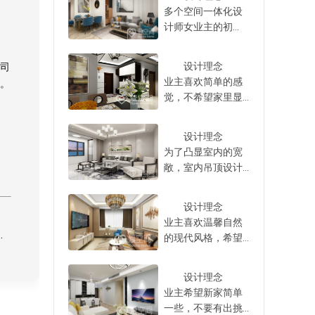
果，从而让全家人
必再为选择装修公
握了这些技巧之
多个空间一体化设
可以安心入住，不
司这件事情而苦
后，才可以成功的
计师女业主的初
必担心在入住之
恼。
将自家的房子给装
衷，基于前期的沟
后，会对全家人的
修设计好，从而使
通我们了解到，女
身体造成一定程度
设计理念
司
得自家的新房子装
业主喜欢北欧风
的伤害，轻轻松松
业主喜欢简单的感
。
修设计好，以达到
格，对此设计师
的入住新房。
觉，不希望家里显
理想中的装修设计
以‘治愈系北欧’为设
得太沉重，因此，
效果，满足自己的
计理念，利用原木
设计师以“回归舒适”
实际需求。
地板、舒雅家具营
设计理念
为设计理念，利用
造出轻松自然的家
为了凸显室内的宽
简雅的现代家具，
居氛围。 为满
敞，室内吊顶设计
呈现出都市舒适
足业主需求，设计
比较简单，背景以
感，令整个空间看
师将客餐厅打通设
白色为主，软装部
上去时尚但不显厚
设计理念
计，并在室内定制
分没有太多累赘的
重。 全屋为现
业主喜欢温馨自然
了多款家具，空间
装饰，筒灯的照明
代风格，室内定做
的现代风格，希望
立刻洋溢着舒适大
不仅能满足需求，
了多个储物空间，
家里各个房间都充
气的氛围，贴合业
也很好的烘托了家
提升了空间利用
满着浪漫与温馨之
主对整洁有序的向
居氛围，提升了空
设计理念
率，让房屋的采光
感，结合业主的喜
往。 整个
间档次。 整个
业主希望新家简单
和通风能力都得到
好，设计师以“素雅
房子在格局上有着
空间内没有做任何
一些，不要有出挑
了大大的提升。