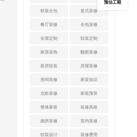
是网上评价，都必
焦清晰、状态良
预估工期
这种装修风格比较
洗植物的方法
须进行比较，因为
好，不得拆卸或损
软装全包
复式装修
喜欢的话，也可以
植物净化法也是去
只有经过评价和比
坏。只有这样，家
采用这一种装修设
除甲醛最常用的方
较，才能选择更可
里的整个房间经过
餐厅装修
全包装修
计。 3、壁炉：
法，最常见的植物
靠的室内设计公
装修设计后，才会
壁炉也是欧式田园
有绿萝、芦荟和吊
司。一般情况下，
显得非常精致漂
全屋定制
装修风格中的经典
软装定制
兰。将这些植物分
也只有评价高的，
亮。 3、简洁紧
元素，当然在装修
别放在每个房间
才说明了说明给予
凑的家具：设计房
设计时也可以真正
家居装饰
翻新装修
里。它不仅可以去
的服务是比较好
屋时应选择简洁紧
打造一个壁炉。也
除房间内的甲醛，
的，专业性也是比
凑的家具，使每个
可以打造一个壁炉
新房软装
还可以去除房间内
房屋装修
较强的，这样才是
房间不仅分隔开
的造型，然后再辅
的其他有害物质。
比较理想的选择。
来，而且在有限的
助光的设计，从而
3、清水吸收
房间装修
家装知识
三、看装修案
空间内又具有内部
使整个家居空间中
法 装修后，在
例的效果 装修
联系，不会造成拥
充满西方生活情
每个房间放几盆清
北欧装修
家装预算
房子，每个业主都
挤的感觉。此外，
调。所以，这是当
水，水中加入醋、
希望自己的房子内
有必要选择可以根
下十分流行的一种
陈皮等。建议一天
整体家装
装修风格
部漂亮豪华，只有
据需要组合、拆卸
家装设计风格，得
换两次，既能保护
装修公司才能实现
和存放的家具。例
到了广大业主的青
墙面的油漆面，又
婚房装修
室内装修
这个愿望，所以对
如，书房家具不仅
睐与认可，引得大
能吸收室内残留的
比一下装修公司的
要用作书桌，还应
家争相选择。
甲醛气味。 4、
软装设计
装修费用
案例，看看装修公
具备收纳功能，让