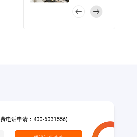
舒适”为设计理念，
明显的优点，户型
隔断，此外，设计
的设计，尽量表现
户型整体方正，
通过简约大气的设
方正、南北通透、
师把还阳台融入进
出温馨舒适的感
无需做动线优化，
计，令空间显得有
拥有大阳台等，能
客厅，利用软隔断
觉，对此，设计师
客餐衔接设计，公
爱又舒适。 设
满足业主的空间需
划分空间，视觉上
以“舒雅温和”为设计
共空间变得更加充
计师通过优化动
求。 客厅
毫无阻断和障碍。
理念，给予了空间
裕。 玄关柜简
线，改善了空间的
与餐厅开放式设
户型呈长
温暖的米色基调，
约大气，搭配清爽
采光和通风，并将
计，在进行空间设
方形，整个公共区
带来自由闲适的感
的黑白配色，既节
精致的现代元素融
计时，设计师以蓝
域一体化设计，开
觉。 室内家具
省了空间，又提升
入空间中，塑造出
色与灰色作为家具
放式的布局让光线
结构简单，经典耐
了格调。 整个
具有艺术气息的生
色调，在形式上赋
尽情地在室内穿
看，开阔的空间为
客厅采用了中性色
活空间。 户型
予了美感。
行，通风效果良
整个设计带来更多
设计，墙面简简单
相对方正，客餐空
白色与米色色块
好。 客厅
可能性，利落的线
单铺设壁纸，自带
间衔接设计，中间
碰撞交融，使空间
使用了米色为主题
条搭配上舒适的软
视觉拉伸感。
没有隔断，视野开
的色调和层次更加
色系，背景装饰成
装，塑造出别样的
米色台面显得烹饪
阔，主卧和其中一
丰富多样，双一字
为客厅里的亮点，
现代美感。 格
空间雅致又温馨，
个次卧携带卫生
型布局提升了烹饪
新中式家具格外整
局方正大气，客餐
白色吊柜提升了空
间，居住舒适。
效率。 主
洁素雅，给人以美
厅与阳台相连，使
间的颜色层次。
客厅融入了经典
卧床品以灰白色为
的享受。
横厅更添明亮气
话申请：400-6031556)
主卧干净舒适，
的现代元素，橘色
主，彰显出北欧情
餐桌椅着重体现出
息，主次卧格局方
竖线壁纸层次分
皮质沙发、大理石
怀，装饰画与窗帘
新中式的庄重，黑
正，便于定制储物
明，蓝白床品搭配
茶几、金属灯具及