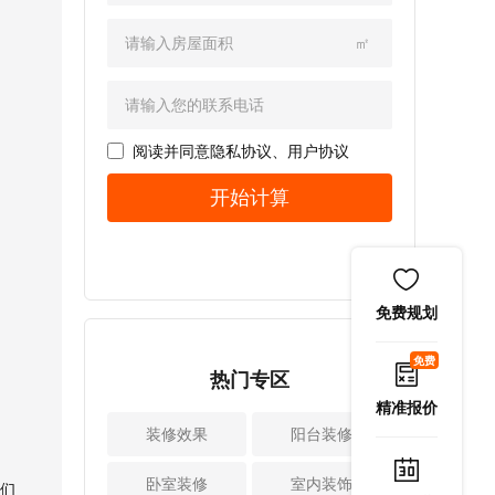
1、采用门造型设
此给大家分享了具
质，还有房屋装修
些技巧?新房子室内
计：欧式田园风格
体的方法，一起了
相关的证书等等。
装修设计有必要运
㎡
装修的一个特色就
解下。 室内装
相比装修公司的纸
用的技巧有：
在于门的造型设
修设计完成后如果
质资质，你应该选
1、突出使用功能：
计，当然也包括了
想要去除甲醛，就
择更多的资质，因
在设计房屋时要突
房间的门以及各种
要选择对方法，比
为有些资质可以证
出使用功能，首先
各样的柜门，既可
较常用的方法主要
阅读并同意
隐私协议
、
用户协议
明装修公司的实
要根据功能对每个
以突出凹凸感，同
有以下几种：
力。所以，大家在
房间进行布置。例
开始计算
时又可以采用优美
1、开窗通风法
选择装修公司时，
如开放式厨房、客
的弧线，总之在两
开窗通风是去除甲
必须要仔细认真对
厅和餐厅以及贯通
种造互相配合之
醛最简单、最直接
比上述的几点，也
空间，可以在不影
下，堪称风情万
的方法。最好早晚
只有公司具备正规
响使用的情况下，
种。 2、柱的设
开窗，防止中午阳
的资质，并且综合
增加空间的层次感
免费规划
计也很讲究：当然
光直射强烈，墙体
实力的才是比较理
和装饰效果。
在常见的欧式装修
开裂。还有，尽量
想的选择。
2、饰品要少而精：
免费
风格设计里，也经
不要打开房间里所
热门专区
二、看客户对公司
家居装修设计时，
常会有罗马柱造型
有的窗户，而是打
的评价 装修后
饰品要少而精，不
精准报价
的存在。当然整体
开一两个。否则，
的业主对室内设计
要过于繁复，各功
装修效果
阳台装修
的空间具有十分强
会因过度的空气对
公司进行评价，无
能区布置要均匀。
烈的西方审美气
流而对墙体产生负
论是业主的口碑还
此外，屏幕必须对
卧室装修
室内装饰
息。所以如果对于
们
面影响。 2、清