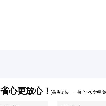
 省心更放心！
(品质整装，一价全含0增项 免费电