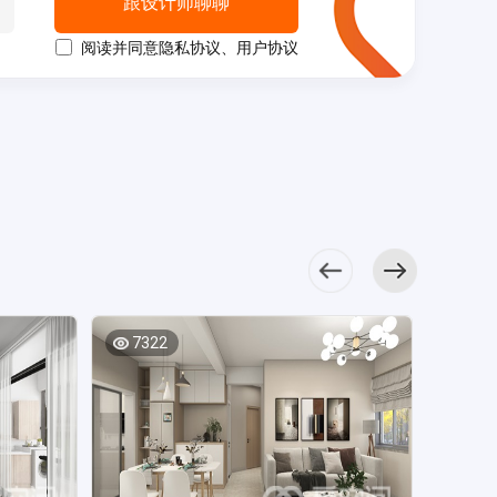
带有些许海洋蓝，
跟设计师聊聊
白配色具有仪式
柜。 浅蓝色背
其中，空间充满现
装饰品等，营造出
带给人舒适温暖的
感，吊顶设计简约
景墙提升了客厅的
代格调。 次卧
精致氛围。 餐
阅读并同意
隐私协议
、
用户协议
视觉感受。
但富有层次，增加
整体质感，白色沙
使用了地台床，蓝
厅的布局十分紧
大地色床品搭配
了空间的典雅氛
发带有强烈的洁净
色背景下配以精巧
凑，黑色餐桌搭配
米色床头板，素雅
围。 厨房
感，暖色装饰点缀
的桌椅，为空间增
米咖色餐椅，塑造
简洁，隐形衣柜采
的精致藏在家具的
其中，出挑但不突
添了几分休闲感。
出高雅的空间感，
用原木材料定做，
细节处，L型布局更
兀。 白色餐桌
干湿分离下使
餐边柜展现出业主
令空间洋溢着别样
贴合家庭的生活习
椅给餐厅空间带来
卫浴空间显得和谐
不俗的品味。
的温馨气息。
惯，暖色家具塑造
了更多温暖，灯具
有层次，定制的洗
厨房采用白色橱柜
儿童房采用简
出温馨舒缓的氛
和装饰元素造型时
手柜提升了空间的
设计，为了缓解压
单的设计手法，白
围。 主卧
尚，强化了餐厅的
收纳力。
抑感，电器选用了
色家具的温润感让
中，简约的双人
精致氛围。 厨
黑色点缀，提升了
整个空间的更加干
床，装饰挂画、个
房空间明亮，橱柜
空间的层次感和质
净，装饰元素带来
性的飘窗设计，呈
收纳L型布局，动线
感。 背景装饰
甜蜜童话的氛围。
7322
7639
现出独特的新中式
规划舒适，白色吊
画和金属灯具缓解
干湿分离
魅力，空间更显通
柜与木质橱柜搭
了硬装的压抑感，
既节约了使用面
透。 次卧
配，既美观又实
飘窗的设计为主卧
积，又给卫生间增
最亮眼的衣柜的设
用。 主卧通过
增加了休闲展示
添了层次感，白色
计，入墙设计后柜
大量的现代家具展
区，空间显得更加
洁具点缀其中，带
面加以线条勾勒，
现出静谧而优雅的
素雅。 进入次
来洁净的氛围。
与灯具线条相互呼
现代美学，橙色背