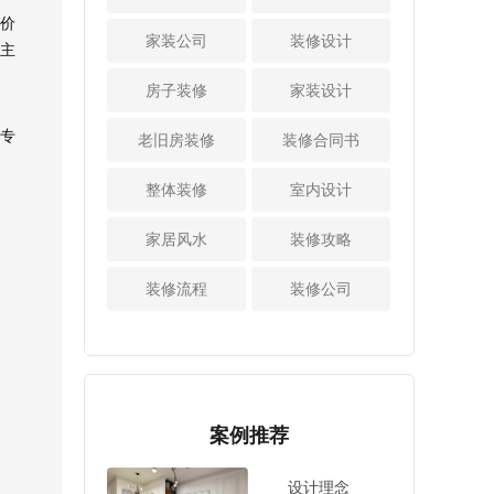
看过上述介绍之
活性炭吸附法
司的案例的整体效
居室更加整洁。
价
后，相信大家对于
活性炭吸附法是目
家装公司
装修设计
果是不是足够符合
4、颜色宜淡，但
主
欧式田园风格装修
前市场上非常流行
自己的要求，也只
不宜浓：房屋设计
有哪些特色这个问
的一种方法，可以
房子装修
家装设计
有符合自己的要
时应注意颜色宜
题已经有所了解。
吸附室内的甲醛等
求，并且装修设计
淡，但不可浓，不
可见，这种家装设
有害分子，同时还
专
老旧房装修
比较到位的，才是
装修合同书
宜使用过于饱满、
计风格还是十分有
具有调节催化作
比较理想的选择。
端庄的颜色，以免
特色的，大家所需
用。在家中放置活
看过了上述的
整体装修
室内设计
让人感到压抑和局
要做的就是根据自
性炭，可长期除臭
介绍之后，相信大
促。而要缓解视觉
己的实际情况，去
杀菌。但是，活性
家对于装修公司如
家居风水
疲劳，要用淡雅、
装修攻略
对自家的新房子进
炭在一定程度上是
何选择好?这个问题
简约的色彩，现在
行家装设计，这样
饱和的。由于一些
已经有所了解。可
很多年轻人都喜欢
装修流程
装修公司
才可以将房子打造
建议，请及时更
见，在对自家的新
简单朴素的家居空
成理想中的样子。
换。 对于室内
房子进行装修设计
间，所以我们在设
装修设计完成后去
时，有必要对比上
计的时候要注意这
除甲醛的方法已经
述的几个细节，也
一点。 看过上
分享给大家。也只
只有注意了这些细
述介绍之后，就已
有用对了方法之
节之后，才可以成
案例推荐
经对新房室内装修
后，才可以达到理
功的将自家的新房
设计技巧进行分享
想的去除甲醛的效
子装修设计好，不
性介绍，也只有掌
设计理念