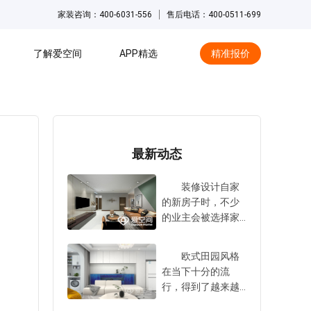
家装咨询：400-6031-556
售后电话：400-0511-699
了解爱空间
APP精选
精准报价
hot
最新动态
装修设计自家
的新房子时，不少
的业主会被选择家
装设计公司这件事
情给难住。事实
欧式田园风格
上，家装设计公司
在当下十分的流
数量庞大，大家在
行，得到了越来越
选择时，总是会感
多业主的青睐与认
到十分的困扰与担