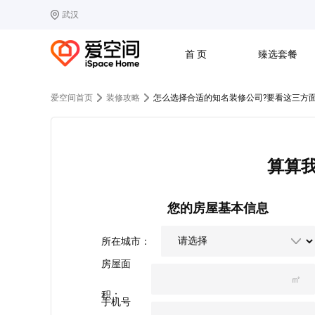
武汉
选择城市
热门城市：
北
首 页
臻选套餐
B
北京
C
成都
爱空间首页
装修攻略
怎么选择合适的知名装修公司?要看这三方面
G
广州
其他城市
J
济南
收房
设计
预算
合同
L
廊坊
S
上海
算算
T
天津
太原
W
武汉
Z
郑州
您的房屋基本信息
所在城市：
房屋面
㎡
积：
手机号