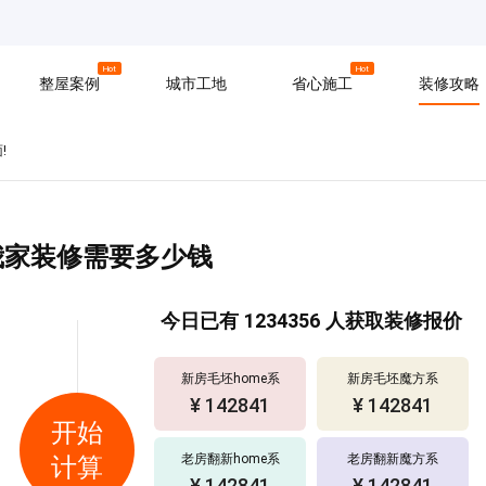
京
上海
广州
Hot
Hot
整屋案例
城市工地
省心施工
装修攻略
!
材料
拆改
水电
软装
入住
防水
泥瓦
木工
我家装修需要多少钱
今日已有
1234356
人获取装修报价
新房毛坯home系
新房毛坯魔方系
¥ 142841
¥ 142841
开始
老房翻新home系
老房翻新魔方系
计算
¥ 142841
¥ 142841