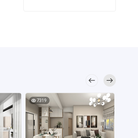
搭配原木床体，打
了通风的问题，室
休息的需求，瓷砖
间显得更加宽敞。
白色中式沙发宛
造出温馨感，顶面
内的每一处房间都
的地面使得日常打
餐厅空间布置
如画布，装饰画、
饰以明亮的吊灯做
是具有窗户的，所
扫起来更轻松。
在走廊位置，米色
抱枕及灯具或前或
点缀。 次卧里
以室内的空气质量
餐厅在入门口的
调带来温馨舒适的
后摆放，为空间增
采用木地板、绿色
完全不需要担心。
位置，为了避免过
视觉感受，钢琴靠
加了温润质感，营
系背景墙、大地色
主卧以及客厅的面
道的拥挤，餐桌采
墙而立，彰显出业
造出丰润的空间情
床品和柔软舒适的
积都是很大的，满
取了贴着墙面摆放
主对艺术生活的追
绪。 餐厅的私
软装材质，来描绘
足了居住的高品质
的方式。为了用餐
求。 厨房空间
密性较好，实木餐
优雅格调。 浅
要求。 深色系
的光线很充足，餐
为经典的灰白配
桌椅散发出悠悠禅
绿色空间中，搭配
的电视墙使得电视
桌上面的鸟巢吊灯
色，橱柜L型布置，
韵之感，加以清雅
精致细腻的软装，
和电视柜浑然一
充满个性化。
既满足了烹饪使
黄色点缀，刹那惊
展现出自然纯朴之
体，茶几泽合电视
入户选择了白色柜
用，又释放出更多
鸿跃然眼前。
美，在不经意间露
墙的风格相同。可
子的设计，既满足
行走空间。 主
厨房的橱柜使用原
出精致的气质。
是出乎意外的则
了视觉方面的明亮
卧稳重而不失时尚
木材料定做，柜面
卫生间面积宽
是，沙发则是浅色
感，又满足了各种
感，背景墙以色块
7319
加以线条勾勒，看
7636
敞，为了增加空间
调的布艺沙发，这
日用品的收纳。右
式呈现，仪式感拉
上去端庄大气，搭
的收纳力，设计师
样混合的搭配之
侧的柜子设计更是
满，橘色床品强化
配白色操作台，呈
在浴室墙面打造出
后，使得客厅变得
贴心，上面悬挂衣
了空间的时尚氛
现出别致的东方美
壁龛，满足了日常
很轻松活泼。
服的同时，下面则
围。 次卧次用
学。 主卧以浅
的收纳需求。
灰色系的厨房令烹
可以满足换鞋子坐
低饱和色系打造，
色调为主，中式软
饪也成为了一件艺