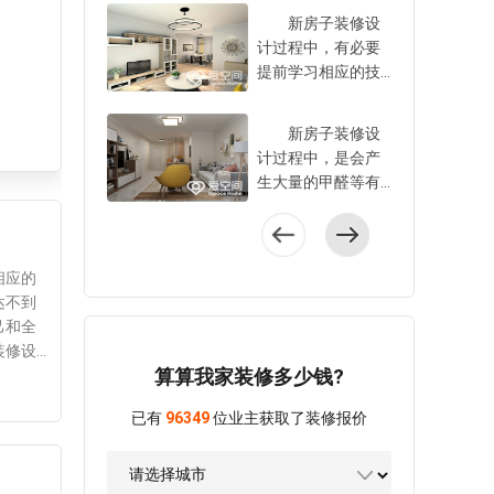
可，是当下颇为流
忧。事实上，选择
新房子装修设
行的一种家装设计
家装设计公司，有
计过程中，有必要
风格，这种风格之
必要对比一些方面
提前学习相应的技
所以会十分流行，
的内容，只不过多
巧，也只有运用了
主要是由于特色比
数业主对其并非十
这些技巧后，才可
较突出，因此引得
新房子装修设
分的了解。到底，
以使得自家新房子
广大业主争相关注
计过程中，是会产
装修公司如何选择
装修设计好，以达
选择。到底，欧式
生大量的甲醛等有
好?这是不少的业主
到理想的装修设计
田园风格装修有哪
害物质的，业主有
一直以来关注的问
效果。到底，新房
些特色?这才是让大
必要想方设法将其
题，在此爱空间便
室内装修设计有哪
家比较关注的一个
给去除掉，这样才
针对具体的注意事
些技巧?这是许多业
问题，在此爱空间
相应的
可以安心入住。但
项进行分享性介
主想要了解的，在
对其进行充分介
达不到
是多数业主对于去
绍。 装修公司
此爱空间便针对其
绍，一起了解下。
己和全
除甲醛的方法并非
如何选择好?爱空间
中的相关技巧进行
欧式田园风格
装修设
十分的了解，从而
指出：大家在选择
分享性介绍，只希
算算我家装修多少钱?
装修有哪些特色?爱
。 卧
担心入住会对身体
装修设计公司时，
望对于广大业主有
空间指出：欧式田
意的细
造成一定程度的伤
有必要对比的内容
所帮助，让大家可
已有
96349
位业主获取了装修报价
园风格装修的特点
欢的风
害。到底，室内装
有： 一、看装
以轻松将房子装修
还是比较出众的，
可以选
修设计完成后如何
修公司资质 有
设计好。 新房
主要的特色是：
室应选
去除甲醛?爱空间在
正规装修公司的资
室内装修设计有哪