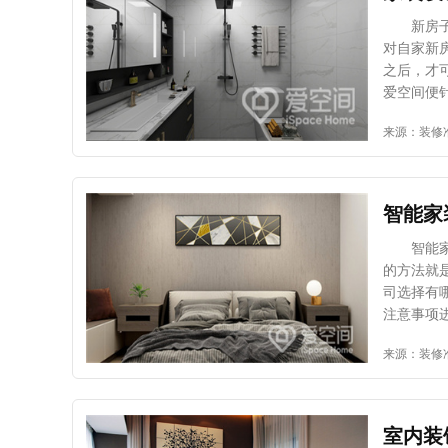
择质量好
室的窗帘
新房子怎
际需要选
对自家新
的窗户比
之后，才
帘，起到
爱空间便
一定程度
爱空间指
来源：装修
需求。所
宜过多 
让大家可
选择1-
就给大家
混乱无序
只有注意
装等装饰
智能家
意，从而
以选择优
杂，可能
智能家装
的情况。
的方法就
统一，这
司选择有
等房间的
注意事项
全家人居
择智能家
来源：装修
知道了家
公司的规
计过程中
定要考虑
公司信誉
以搜到很
室内装
击其他同