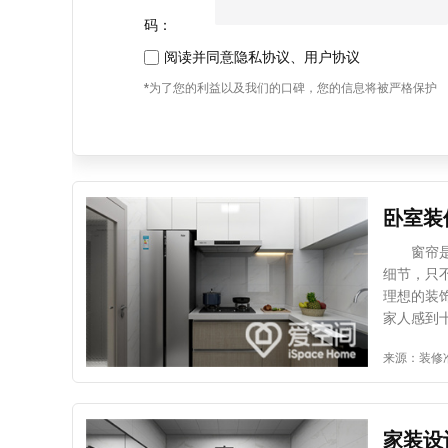
码：
阅读并同意
隐私协议
、
用户协议
*为了您的利益以及我们的口碑，您的信息将被严格保护
卧室装
窗帘是整
细节，只
理想的装
家人感到
计窗帘选
来源：装修
室装修设
节有： 
格和图案
择一些鲜
家装设