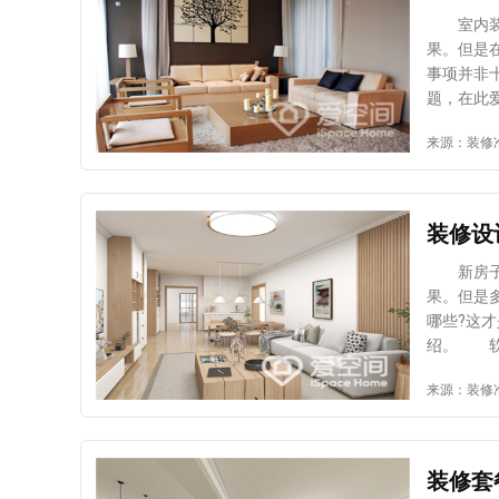
围选择 
室内装饰
司很多，
果。但是
师的设计
事项并非
计水平比
题，在此
那么这样
提前知晓
来源：装修
项，也只
市场上有
司当中找
这类材料
涂料。购
大危害。
装修设
板材料的
法应该谨
新房子软
分复合地
果。但是
散使用，
哪些?这
一下卫生
绍。 软
滋生细菌
1、灯饰
来源：装修
的出现也
在现代家
洁，防止
灯具造型
对自家新
时候一定
之后，才
会让人觉
装修套
主要由两