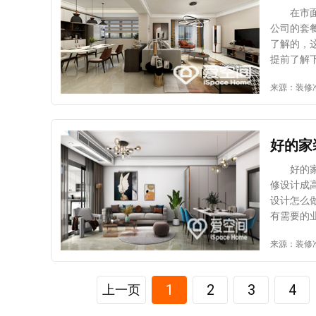
调了。市
在市面上
风格和您
公司的套
画、工艺
了解的，
协调。 
提前了解
放在室内
家装服务
来源：装修
室内装修
做法。常
修，可以
料均由装
巧有哪些
那么在开
这些技巧
规格、型
好的家
够好而苦
受骗的情
工则由装
好的家装
多装修公
修设计成
员。预算
设计怎么
等可能产
有需要的
这种装修
设计给做
来源：装修
大量的时
空间的软
博东西可
设计时，
测试我家
商都负责
项目执行
1
2
3
4
上一页
推荐使用
在对房子
爱空间便
如：色彩