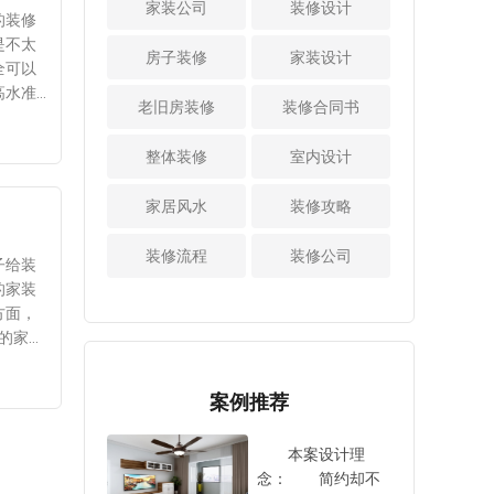
家装公司
看过上述介绍之
装修设计
活性炭吸附法
居装修
司的案例的整体效
的装修
居室更加整洁。
后，相信大家对于
活性炭吸附法是目
如装饰
果是不是足够符合
是不太
4、颜色宜淡，但
欧式田园风格装修
房子装修
家装设计
前市场上非常流行
风格相
自己的要求，也只
全可以
不宜浓：房屋设计
有哪些特色这个问
的一种方法，可以
品通常
有符合自己的要
高水准
时应注意颜色宜
题已经有所了解。
老旧房装修
吸附室内的甲醛等
装修合同书
尽量与
求，并且装修设计
实惠的
淡，但不可浓，不
可见，这种家装设
有害分子，同时还
欧式装
比较到位的，才是
材、辅
宜使用过于饱满、
计风格还是十分有
具有调节催化作
整体装修
室内设计
软装技
比较理想的选择。
套餐，
端庄的颜色，以免
特色的，大家所需
用。在家中放置活
上述的
看过了上述的
品牌、
让人感到压抑和局
要做的就是根据自
性炭，可长期除臭
家居风水
装修攻略
做的不
介绍之后，相信大
现上当
促。而要缓解视觉
己的实际情况，去
杀菌。但是，活性
家对于装修公司如
工程施
疲劳，要用淡雅、
对自家的新房子进
炭在一定程度上是
装修流程
装修公司
何选择好?这个问题
是，很
简约的色彩，现在
子给装
行家装设计，这样
饱和的。由于一些
已经有所了解。可
施工人
很多年轻人都喜欢
的家装
才可以将房子打造
建议，请及时更
见，在对自家的新
地板费
简单朴素的家居空
方面，
成理想中的样子。
换。 对于室内
房子进行装修设计
了清包
间，所以我们在设
的家装
装修设计完成后去
时，有必要对比上
仅需要
计的时候要注意这
要家居
除甲醛的方法已经
述的几个细节，也
知识渊
一点。 看过上
。软装
分享给大家。也只
案例推荐
只有注意了这些细
料零售
述介绍之后，就已
些软装
有用对了方法之
节之后，才可以成
所以不
经对新房室内装修
要一致
后，才可以达到理
本案设计理
功的将自家的新房
。在此
设计技巧进行分享
程，
想的去除甲醛的效
念： 简约却不
子装修设计好，不
清楚的
性介绍，也只有掌
混搭也