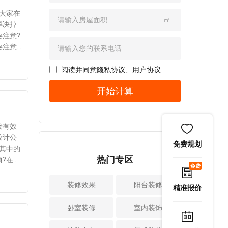
1、采用门造型设
年人卧
此给大家分享了具
质，还有房屋装修
些技巧?新房子室内
计：欧式田园风格
您的实
体的方法，一起了
大家在
相关的证书等等。
装修设计有必要运
㎡
装修的一个特色就
如果你
解下。 室内装
解决掉
相比装修公司的纸
用的技巧有：
在于门的造型设
些的窗
修设计完成后如果
注意?
质资质，你应该选
1、突出使用功能：
计，当然也包括了
既能在
想要去除甲醛，就
注意?
择更多的资质，因
在设计房屋时要突
房间的门以及各种
噪音等
要选择对方法，比
色彩不
为有些资质可以证
出使用功能，首先
各样的柜门，既可
，然后
较常用的方法主要
计中，
阅读并同意
隐私协议
、
用户协议
明装修公司的实
要根据功能对每个
以突出凹凸感，同
个问题
有以下几种：
人一种
力。所以，大家在
房间进行布置。例
开始计算
时又可以采用优美
节。也
1、开窗通风法
具、软
选择装修公司时，
如开放式厨房、客
的弧线，总之在两
己满
开窗通风是去除甲
说，可
必须要仔细认真对
厅和餐厅以及贯通
种造互相配合之
醛最简单、最直接
于复
比上述的几点，也
空间，可以在不影
下，堪称风情万
的方法。最好早晚
蛇添足
接有效
只有公司具备正规
响使用的情况下，
种。 2、柱的设
开窗，防止中午阳
的和谐
设计公
的资质，并且综合
增加空间的层次感
免费规划
计也很讲究：当然
光直射强烈，墙体
、卧室
其中的
实力的才是比较理
和装饰效果。
在常见的欧式装修
热门专区
开裂。还有，尽量
可以让
?在选
想的选择。
2、饰品要少而精：
免费
风格设计里，也经
不要打开房间里所
家已经
修设计
二、看客户对公司
家居装修设计时，
常会有罗马柱造型
有的窗户，而是打
装修设
候，一
装修效果
的评价 装修后
阳台装修
饰品要少而精，不
精准报价
的存在。当然整体
开一两个。否则，
、查看
的业主对室内设计
要过于繁复，各功
的空间具有十分强
会因过度的空气对
网上可
公司进行评价，无
卧室装修
室内装饰
能区布置要均匀。
烈的西方审美气
流而对墙体产生负
恶意攻
论是业主的口碑还
此外，屏幕必须对
息。所以如果对于
面影响。 2、清
承受范