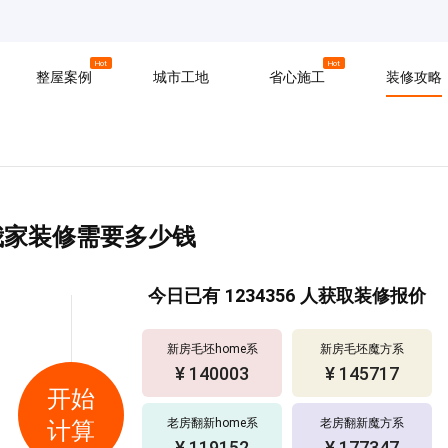
京
上海
广州
Hot
Hot
整屋案例
城市工地
省心施工
装修攻略
材料
拆改
水电
软装
入住
防水
泥瓦
木工
我家装修需要多少钱
今日已有
1234356
人获取装修报价
新房毛坯home系
新房毛坯魔方系
¥ 157602
¥ 135854
开始
老房翻新home系
老房翻新魔方系
计算
¥ 153217
¥ 123263