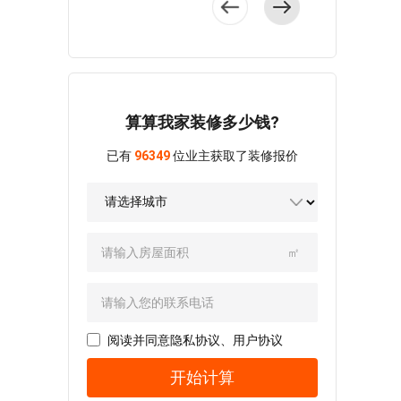
具都并不是随意选
式家具自带贵气质
中式风格具备时尚
雅的氛围。 户
因素。在房间内部
择，都是经过了精
感，呈现出美式意
感和复古感，设计
型相对方正，餐客
的整体设计都将两
心的设计和每一处
韵氛围，直线与曲
师以“中式柔软”为设
衔接设计，并与阳
种因素融合在一
的房屋相匹配。
线结合，丰富多
计理念，利用暖色
台相连接，呈现出
起，满足了居住中
户型呈现长方形
变，让空间的氛围
调为室内增添了一
通透格局，主卧带
的轻松感。 庄
的状态，是很规整
更有层次。 户
份雅致，空间呈现
有卫生间，生活舒
重和简约都融合之
的一种户型。主卧
算算我家装修多少钱?
型结构大气，功能
出素雅的姿态。
适度高。 客厅
后，便打造了现代
和次卧距离比较
分区非常鲜明，客
新中式风格的素
设计疏密有度，简
化的家庭装修风
已有
96349
位业主获取了装修报价
远，符合了卧室隐
餐厅与阳台衔接设
简是形式上的克
繁相适，背景墙裸
格。室内的每一处
私方面的需要。客
计，中部的采光和
制，全屋设计简约
感设计，素雅质
设计都别具用心，
厅的面积足够大，
通风效果十分理
而不简单，暖色色
朴，电视墙增加了
整体色调的应用选
并且客厅也很方
想。 客厅素雅
调带来安静一隅的
收纳柜，提升了空
择了很多种，家庭
正，仔细观察房间
沉稳，米色皮质沙
既视感，置身其
间层次。 定制
中的每个人都能够
㎡
内部的构成，两个
发悠然静谧，蓝色
中，能感受到自然
橱柜品质不落俗
找到自己喜欢的一
卫生间确保了日常
与橘色元素点缀其
素雅的生活氛围。
套，空间配色增添
番天地，都能够在
生活的便捷。
中，强化了美式风
南北通透户
了温馨与华丽气
居住的时候很舒
地板和电视柜保持
格的时尚感。
型，全明开间设
质，显露出了一种
适。 房间的户
了统一的风格，沙
电视墙的设计比较
计，卧室面积宽
阅读并同意
隐私协议
、
用户协议
简约而不简单的感
型整体呈现倒三角
发和地毯保持了统
简约，顶面增加了
敞，空间利用率
觉。 主卧床品
的状态，在设计户
一的风格，客厅阳
开始计算
筒灯，强化了氛围
高，主卧带阳台，
以浅蓝色系为主，
型时候充分的考虑
台处充分的考虑了
感，地柜低矮，空
方便日常晾衣。