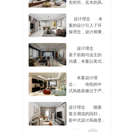
果，从而让全家人
失时尚，实木的风
必再为选择装修公
握了这些技巧之
和位置
可以安心入住，不
格和现代的简约进
司这件事情而苦
后，才可以成功的
需要适
必担心在入住之
行了完美的融合。
恼。
将自家的房子给装
应，也
设计理念 本
后，会对全家人的
房屋的整体色调都
修设计好，从而使
观性。
案的设计引入了环
身体造成一定程度
是深色系和浅色系
得自家的新房子装
调的前
保理念，设计师秉
的伤害，轻轻松松
方面的融合，每一
修设计好，以达到
层次。
承“绿色生活”的设计
的入住新房。
处的设计都暗藏小
理想中的装修设计
的家装
理念，以柔和的色
心机，即便是阳台
设计理念
效果，满足自己的
装设计
彩贯穿其中，构筑
看起来很简单的一
基于前期与业主的
实际需求。
这样才
出鲜明、清醒的生
个花瓶，都能够彰
沟通，本案以美式
活氛围，与此同
显出来不一样的品
为设计方向，为了
时，调动光影，力
味。 深色的地
增加居住的流畅
求用简约的灯光表
本案设计理
板和白色的柜子搭
感，设计师做了空
现出空间细节，呈
念： 传统的中
配很多人也许并不
间动线优化，将美
现出宁静的简约空
式风格装修过于严
接受，可是将这样
式元素渗入到空间
间。 全屋用材
肃，现代的装修风
的两种颜色搭配之
每寸之间，用舒雅
不复杂，家具造型
格过于简单，为了
后却可以带来一种
大气的配色诠释出
设计理念 随着
简约，设计师围绕
能够将这两种元素
独特的轻松感。仔
美式文化的独特格
复古潮流的回归，
自然颜色铺陈，并
融合在一起，设计
细观察房间内部的
调。 全屋注重
新中式设计风格受
用软装装点空间层
的时候考虑了简约
灯具，每一处的灯
文化感的打造，美
到业主的关注，新
次，营造出清新素
以及质朴双方面的