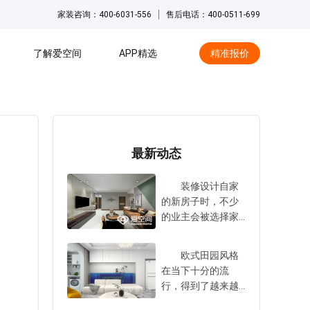
家装咨询：400-6031-556
售后电话：400-0511-699
了解爱空间
APP精选
精准报价
hot
最新动态
装修设计自家
的新房子时，不少
的业主会被选择家
装设计公司这件事
情给难住。事实
欧式田园风格
上，家装设计公司
在当下十分的流
数量庞大，大家在
行，得到了越来越
选择时，总是会感
多业主的青睐与认
到十分的困扰与担