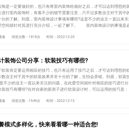
在考虑如何选择装修公司的时候，一定要注意自己的需求和承受能力。
是一定要做好的，也只有将室内装饰给做好之后，才可以达到理想的
虽然装修质量有保证，但是装修成本确实高，所以大家要理性! 4、考
在进行室内装饰时，有着不少的细节需要注意，只不过多数业主对于其中
水平 大家在选择公司时，还是要看一下公司设计人员的相关水平，也
十分的了解。到底，室内装饰设计事项有哪些?这是不少的业主一直以来关
较高的公司才是比较理想的选择。如果设计人员的水平一般，并且收费比
爱空间就针对其进行充分介绍，一起了解下。 室内装饰设计的事项是
的还是不要选择的好。 上述就是给大家分享的智能家装设计公司选择
的，只有注意了相应细节后，才可达到理想装饰效果： 1、选择无
准备
浏览次数：1818次
时间：2022-12-20
有在选择智能家装设计公司时，注意了上述的这此细节。才可以轻松在诸
一些劣质装饰涂料，通常会添加各种调味剂来掩盖材料本身的刺鼻气味。
出一家让自己和全家人真正满意的，从而将自家的新房子给装修设计好。
富含重金属，长期接触会影响人体健康。因此，为保险起见，尽量选择无
买油漆时，可以通过看、闻、调等方式来评估油漆的质量，判断油漆是否
通常不合格产品有异味或气味浓烈，并伴有沉淀、结块或分层等现象。 
计装饰公司分享：软装技巧有哪些?
多样性 很多人认为实木地板非常环保，在家居中大量使用。事实上，
慎。有些劣质实木地板是油漆过的，大面积安装可能会出现苯污染。另外
装肯定要运用相应的技巧，也只有运用了技巧之后，才可达到理想的
板都含有甲醛，甲醛容易超标，对身体有害。使用此类材料时，建议混合
多数业主对于其中的软装效果并非十分的了解，生怕会弄错。到底，软装
避免有害物质超标。 3、卫浴工程要做好 说到家居装修，就需要仔
才是不少的业主一直以来关注的问题，在此爱空间就针对相应的技巧进行分
间了。首先，由于卫生间水分多，长期潮湿，天花板一定要防水防热，否
装技巧有哪些?在对自家的新房子进行软装设计时，可以运用的技巧
，影响健康，地板一定要防水防滑。另外，装修卫生间时，如何防止下水
搭配 灯饰是软装不可或缺的一部分，家装中如果没有灯，就会变得阴森
准备
浏览次数：1549次
时间：2022-12-15
是当务之急，需要采购标准的回水弯和地漏管。这样可以更好的保持卫生
居装修中，灯不仅是用来照明的，在装饰中也起着重要的作用。目前，市
细菌和病毒的侵袭。 以上就是关于室内装饰设计事项的相关介绍，所
千变万化，种类极其丰富，性能上也存在很大差异。所以大家在选购软装
房子进行室内装饰设计时，有必要注意上述的这些细节。也只有注意了这
要多加注意。灯饰的款式、材质、风格一定要与整体家居装修风格相一致
可以将整体的装饰设计做的比较到位，达到理想的装饰效果。
得格格不入。 2、墙面装饰 墙面装饰也很重要，一般来说墙面上的
餐模式多样化，快来看看哪一种适合您!
部分组成，即墙纸和挂件。简单地说，墙纸是贴在墙上的，这样墙面就不