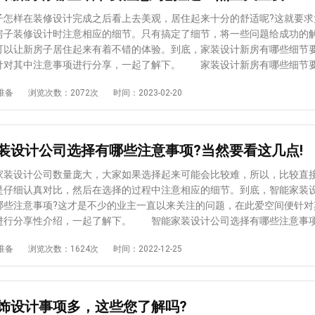
的窗帘，遮光和隔音效果好，可以为老年人营造一个舒适的睡眠空间，老
不宜过于艳丽，建议选择素雅中性也符合老年人心态的语气。 2、根据
样在装修设计完成之后看上去美观，居住起来十分的舒适呢?这就要求
择款式和大小 这个尺寸和材质，我们要根据自己的实际需要来选择，
房子装修设计时注意相应的细节。只有搞定了细节，将一些问题给成功的
较大，就需要选择大一点的窗帘，如果你的窗户比较小，就可以选择小一
可以让新房子居住起来有着不错的体验。到底，家装设计新房有哪些细节要
装饰和遮阳的作用。 3、可以选择纱帘+布帘的组合 这是因为纱帘
针对其中注意事项进行分享，一起了解下。 家装设计新房有哪些细节要
上保护隐私，又不会遮挡光线，而厚布帘又能满足主人的隐私保护、减少
出：在针对自家新房子装修设计时，要注意的细节有： 1、家装设计的
准备
浏览次数：2072次
时间：2023-02-20
以，大家在选购窗帘时也可以注意这一点，也只有这样才可以入手高品质
家居装修设计时，首先要注意不要使用过多的颜色。一般在家居设计设
以放心使用的窗帘。 关于卧室装修设计窗帘选购有哪些细节要注意?这
2种颜色作为室内的主色调，加上局部的装饰和色彩，不超过5种，否则会给
介绍到此。可见，在对自家的窗帘进行选购时，有必要注意上述的这些细
的视觉感受，效果不会好。 2、装饰品不要复杂 在家装设计中，家
了这些细节之后，才可以在使用之后，在花色以及款式等各个方面皆让自
品不宜过于复杂，即家居装饰不宜过于复杂，但要看起来有质感。具体来
装设计公司选择有哪些注意事项?当然要看这几点!
达到理想的软装饰效果。
质材质的装饰品，简约大气，打造高品质的居家生活空间。如果装饰品过
会导致最终的装饰效果受到很大的影响，不仅仅不美观，可能还会出现画
设计公司数量庞大，大家如果选择起来可能会比较难，所以，比较直
 3、家居设计风格要和谐统一 家装设计方案中最重要的是整体风格
是仔细认真对比，然后在选择的过程中注意相应的细节。到底，智能家装
意味着我们一定要选择专业可靠的室内装饰公司，对客厅、厨房、卫生间
哪些注意事项?这才是不少的业主一直以来关注的问题，在此爱空间便针对
细节进行把关，打造别具一格的更健康、更舒适的家居生活空间。这样才
进行分享性介绍，一起了解下。 智能家装设计公司选择有哪些注意事项
住起来十分的舒适，不会有不适感。 看过了上述的介绍之后，想必大
装设计公司时，有必要注意相应的细节，其中比较重要的有： 1、看装
准备
浏览次数：1624次
时间：2022-12-25
装设计新房注意事项。也只有真正的注意了这些事项，才可以使得新房子
模 现在市场上有很多知名的装修公司，所以我们在选择装修公司的时
的一些细节给处理好，从而成功的打造一个温馨又舒适的家居空间居住。
什么规模和机制健全的装修公司。只有这样，以后的质量才有保障! 2
 口碑是判断一个装修公司服务质量最直接的渠道。现在网络很发达，
多口碑评价。但值得注意的是，由于家装行业竞争激烈，很多装修公司会
饰设计事项多，这些您了解吗?
行，也有一些装修公司会自吹自擂。所以请睁大眼睛! 3、根据自己的