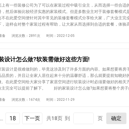
场上销售的壁纸的颜色和图案非常丰富，您可以根据不同的使用领域、家
有一些装修公司为了可以在家装过程中吸引业主，从而选择一些合适
的喜好进行选择，使呈现的效果更加协调美观。此外，还悬挂一些挂件，
餐，然后体验比较经济实惠的家装模式。但是多数业主对于装修套餐模式
品等，丰富了整面墙的装饰效果。装饰画、工艺品的选择也应与家居装修
这不在此爱空间便针对其中常见的装修套餐模式分享给大家，广大业主完
3、装饰品搭配 现在很多业主也喜欢用一些装饰品来装饰房间，装饰
下，这样会对整个家装过程有帮助，让大家从而选择到合适的套餐，体验
的家具上，比如花瓶、绿盆栽、工艺品等。家装无论选择什么装修，都应
。 在我们的周边有不少的业主会选择装修套餐，认为这样是比较经济
准备
浏览次数：2891次
时间：2022-12-05
协调，最好选择与室内装修风格相近的装修，以免显得突兀。如果家里是
见的装修套餐模式主要有： 1、全包 所谓全包就是所有的工程和主
在客厅的沙发桌上摆放欧式花瓶进行装饰，更能凸显欧式风情。 关于
修公司采购，业主只需支付上门取货的费用。如果选择了这种模式的装修
?已经分享给大家，也只有大家在对自家新房子进行软装设计过程中运用了
工前，最好签订一份详细的装修合同，同时尽可能准确地标明每种材料的
，才可以使得自家的房子软装做的比较到位，从而让全家人不必再为软装
号，同时注明保修期和产品范围，都必须在合同中注明，以避免在后期出
装设计怎么做?软装需做好这些方面!
恼。
况。 2、半包 所谓半包就是业主自己购买主要材料，而辅助材料和
修公司完成。家装时大多数装修公司都选择这种装修方式，但需要注意的
设计是很难做到的，毕竟这涉及到了许多方面的内容。如果想要将房
司为了降低工程造价，故意跳过设计，在施工末期加上，这样很容易拉伤
高品质的，并且让全家人居住起来十分的温馨舒适，那么就要提前知晓好
超出标准。同时，由于主要材料是业主购买的，因此应事先明确搬家费、
做。在此爱空间给大家分享了家居空间进行软装设计时必须要做好的相关
生的费用由谁承担，避免在后期出现多花钱的情况。 3、清包 选择
业主完全可以提前了解下。 好的家装设计怎么做?如果想要将整个房子
套餐模式，由于所有的材料，无论大小，都必须由业主自行采购，业主不
好，软装方面必须要做好以下几点： 1、注意家具的实用性 如果想
准备
浏览次数：1674次
时间：2022-11-29
间，还需要扎实的专业知识来支撑，而且必须有车辆进行运输，因为只有
装做的比较到位，在着力设计高颜值的软装的同时，也要首先考虑实用性
以选择优质材料的产品，但价格绝对不能占优。同时，虽然大部分主要材
首先要选择基本的生活设施，如：基本的照明、功能性家具等，然后在这
预估我家工期
风格
发货，但辅助材料只能自运，还要加装卸费，山地费等价格自然会上涨，
的基础上，再为打造出高颜值的软装设计预留一定的空间。 2、风格
...
18
下一页
共18页 到
页
确定
。 选择不同的装修套餐模式，在家装过程中会花费的费用也不太一样
进行软装设计时，必须要注意整体风格的一致性。在此前提下做软装工
针对常见的几种装修套餐模式分享给大家，大家只要提前了解了，便可以
搭配、室内装修选择、装修手法等，风格协调并不是说只能用一种风格，