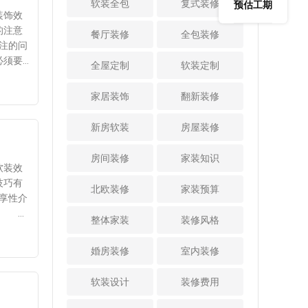
是网上评价，都必
软装全包
焦清晰、状态良
复式装修
预估工期
这种装修风格比较
洗植物的方法
装修公
装饰效
须进行比较，因为
好，不得拆卸或损
喜欢的话，也可以
植物净化法也是去
察设计
的注意
只有经过评价和比
坏。只有这样，家
餐厅装修
全包装修
采用这一种装修设
除甲醛最常用的方
只有设
注的问
较，才能选择更可
里的整个房间经过
计。 3、壁炉：
法，最常见的植物
较高，
必须要
靠的室内设计公
装修设计后，才会
全屋定制
软装定制
壁炉也是欧式田园
有绿萝、芦荟和吊
注意事
味涂料
司。一般情况下，
显得非常精致漂
装修风格中的经典
兰。将这些植物分
多的公
但是，
也只有评价高的，
亮。 3、简洁紧
家居装饰
翻新装修
元素，当然在装修
别放在每个房间
气味的
才说明了说明给予
凑的家具：设计房
设计时也可以真正
里。它不仅可以去
存在重
的服务是比较好
屋时应选择简洁紧
新房软装
房屋装修
打造一个壁炉。也
除房间内的甲醛，
2、地
的，专业性也是比
凑的家具，使每个
可以打造一个壁炉
还可以去除房间内
这种做
较强的，这样才是
房间不仅分隔开
房间装修
家装知识
的造型，然后再辅
的其他有害物质。
，大部
软装效
比较理想的选择。
来，而且在有限的
助光的设计，从而
3、清水吸收
使用分
技巧有
三、看装修案
空间内又具有内部
北欧装修
家装预算
使整个家居空间中
法 装修后，在
细考虑
享性介
例的效果 装修
联系，不会造成拥
充满西方生活情
每个房间放几盆清
则容易
是：
房子，每个业主都
挤的感觉。此外，
整体家装
装修风格
调。所以，这是当
水，水中加入醋、
道异味
森的。
希望自己的房子内
有必要选择可以根
下十分流行的一种
陈皮等。建议一天
间的清
场上的
部漂亮豪华，只有
据需要组合、拆卸
婚房装修
室内装修
家装设计风格，得
换两次，既能保护
以，在
饰灯的
装修公司才能实现
和存放的家具。例
到了广大业主的青
墙面的油漆面，又
些细节
，才不
这个愿望，所以对
如，书房家具不仅
软装设计
装修费用
睐与认可，引得大
能吸收室内残留的
软装饰
比一下装修公司的
要用作书桌，还应
家争相选择。
甲醛气味。 4、
会太单
案例，看看装修公
具备收纳功能，让