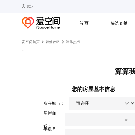
武汉
选择城市
热门城市：
北
首 页
臻选套餐
B
北京
C
成都
爱空间首页
装修攻略
装修热点
G
广州
其他城市
J
济南
收房
设计
预算
合同
L
廊坊
S
上海
算算
T
天津
太原
W
武汉
Z
郑州
您的房屋基本信息
所在城市：
房屋面
㎡
积：
手机号