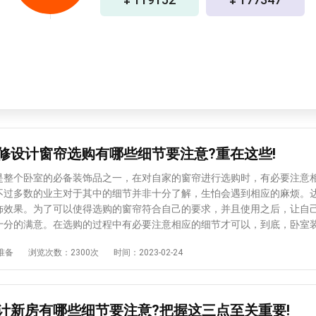
修设计窗帘选购有哪些细节要注意?重在这些!
个卧室的必备装饰品之一，在对自家的窗帘进行选购时，有必要注意
不过多数的业主对于其中的细节并非十分了解，生怕会遇到相应的麻烦。
饰效果。为了可以使得选购的窗帘符合自己的要求，并且使用之后，让自
十分的满意。在选购的过程中有必要注意相应的细节才可以，到底，卧室
购有哪些细节要注意?在此爱空间就将相关细节分享给大家，一起了解下
准备
浏览次数：2300次
时间：2023-02-24
计窗帘选购有哪些细节要注意?爱空间指出：在选购窗帘的过程中必须要注
1、根据不同居住人群选择 对于单人男女卧室，我们可以选择自己喜
的窗帘，或者比较个性化的窗帘，随性一点，对于儿童和儿童卧室，我们
艳的颜色，卡通图案或者蓝天。成长需要，让孩子能够健康成长;老年人卧
计新房有哪些细节要注意?把握这三点至关重要!