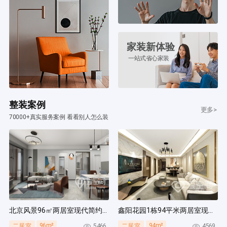
家装新体验
一站式省心家装
整装案例
更多>
70000+真实服务案例 看看别人怎么装
北京风景96㎡两居室现代简约风装修案例
鑫阳花园1栋94平米两居室现代简约风装修案例
96m²
94m²
5466
4569
二居室
二居室