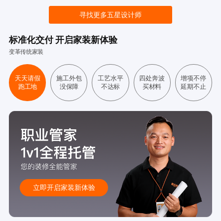
寻找更多五星设计师
标准化交付 开启家装新体验
变革传统家装
天天请假
施工外包
工艺水平
四处奔波
增项不停
跑工地
没保障
不达标
买材料
延期不止
立即开启家装新体验