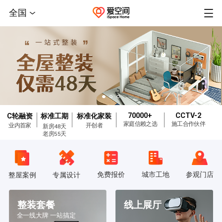
全国
70000+
CCTV-2
C轮融资
标准工期
标准化家装
家庭信赖之选
施工合作伙伴
业内首家
开创者
新房48天
老房55天
免费报价
城市工地
参观门店
整屋案例
专属设计
整装套餐
线上展厅
全一线大牌 一站搞定