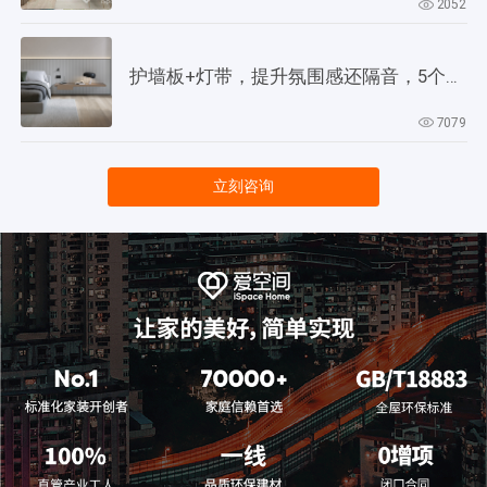
2052
护墙板+灯带，提升氛围感还隔音，5个灵感供参考！
7079
立刻咨询