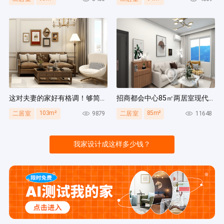
这对夫妻的家好有格调！够简洁还复古，好打扫卫生太贴心~
招商都会中心85㎡两居室现代简约风装修案例
103m²
85m²
9879
11648
二居室
二居室
我家设计成这样多少钱？