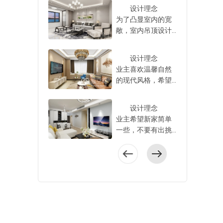
设计师以“回归舒适”
地板、舒雅家具营
设计理念
效果，满足自己的
为设计理念，利用
造出轻松自然的家
为了凸显室内的宽
实际需求。
简雅的现代家具，
居氛围。 为满
敞，室内吊顶设计
呈现出都市舒适
足业主需求，设计
比较简单，背景以
感，令整个空间看
师将客餐厅打通设
白色为主，软装部
上去时尚但不显厚
设计理念
计，并在室内定制
分没有太多累赘的
重。 全屋为现
业主喜欢温馨自然
了多款家具，空间
装饰，筒灯的照明
代风格，室内定做
的现代风格，希望
立刻洋溢着舒适大
不仅能满足需求，
了多个储物空间，
家里各个房间都充
气的氛围，贴合业
也很好的烘托了家
提升了空间利用
满着浪漫与温馨之
主对整洁有序的向
居氛围，提升了空
设计理念
率，让房屋的采光
感，结合业主的喜
往。 整个
间档次。 整个
业主希望新家简单
和通风能力都得到
好，设计师以“素雅
房子在格局上有着
空间内没有做任何
一些，不要有出挑
了大大的提升。
舒适”为设计理念，
明显的优点，户型
隔断，此外，设计
的设计，尽量表现
户型整体方正，
通过简约大气的设
方正、南北通透、
师把还阳台融入进
出温馨舒适的感
无需做动线优化，
计，令空间显得有
拥有大阳台等，能
客厅，利用软隔断
觉，对此，设计师
客餐衔接设计，公
爱又舒适。 设
满足业主的空间需
划分空间，视觉上
以“舒雅温和”为设计
共空间变得更加充
计师通过优化动
求。 客厅
毫无阻断和障碍。
理念，给予了空间
裕。 玄关柜简
线，改善了空间的
与餐厅开放式设
户型呈长
温暖的米色基调，
约大气，搭配清爽
采光和通风，并将
计，在进行空间设
方形，整个公共区
带来自由闲适的感
的黑白配色，既节
精致的现代元素融
计时，设计师以蓝
域一体化设计，开
觉。 室内家具
省了空间，又提升
入空间中，塑造出