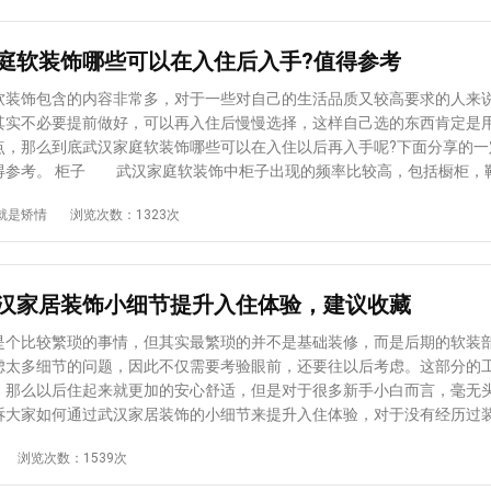
庭软装饰哪些可以在入住后入手?值得参考
软装饰包含的内容非常多，对于一些对自己的生活品质又较高要求的人来
其实不必要提前做好，可以再入住后慢慢选择，这样自己选的东西肯定是
点，那么到底武汉家庭软装饰哪些可以在入住以后再入手呢?下面分享的一
得参考。 柜子 武汉家庭软装饰中柜子出现的频率比较高，包括橱柜，
纳柜等。首先说橱柜，建议上门做吊柜增加储藏功能，水槽下做置物架，
就是矫情
浏览次数：1323次
对于小户型而言，增加储藏功能，地柜建议做滑轮收纳盒，用起来方面易
认为应该提前买，但其实这里建议入住以后再入手，而且最好选择可
的那种鞋柜，这样可以做到空间不浪费。衣柜，很多人会选择入住前就做
实入住后很多人都会后悔，衣柜的选择可以在入住后，尽量选择隔板少，
汉家居装饰小细节提升入住体验，建议收藏
布局比较合自己心意的。 台面 根据以往武汉家庭软装饰的经验，入住
非常影响心情，如果每次看到都是干净整洁，那你的心情也会好起来，如
比较繁琐的事情，但其实最繁琐的并不是基础装修，而是后期的软装
，乱起八糟，看起来就让人很烦躁。因此对于台面的选择非常重要，不仅
虑太多细节的问题，因此不仅需要考验眼前，还要往以后考虑。这部分的
摆放，还要尽量多的增加收纳空间，这样整个空间才能看起来干净整洁。 
，那么以后住起来就更加的安心舒适，但是对于很多新手小白而言，毫无
情节工具收纳这方面的物品一定要是入住后再入手，只有入住了才能明
诉大家如何通过武汉家居装饰的小细节来提升入住体验，对于没有经历过
品的摆放位置，怎么放顺手，怎么放用起来方便，尤其是对于清洁工具，
收藏，以后装修的时候肯定有用得到的地方。 安装台下盆 武汉家居
浏览次数：1539次
非常凌乱，一定要专门设立一个收纳区域，最好是安装收纳柜。 以上
是第一次装修的人不会在意的一个问题，在选择的时候肯定只根据自己的
的关于武汉家庭软装饰中哪些可以入住以后再考虑入手的，非常实用。对
但入住以后就会发现问题所在，台下盆虽然在施工的时候比较有难度，但