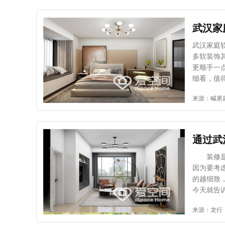
武汉家
武汉家庭
多软装饰
更顺手一
细看，值
衣柜，收
来源：喊累
尤其的是
鞋柜有的
调节隔板
衣柜，其
通过武
定抽屉的
的整洁会
装修是个
杂乱无章
因为要考
自己物品
的越细致
具收纳 
今天就告
的各项物
朋友建议
来源：龙行
放会显得
司发现这
空间总结
行选择，