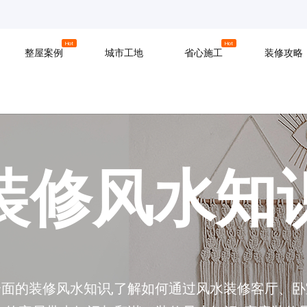
京
上海
广州
Hot
Hot
整屋案例
城市工地
省心施工
装修攻略
材料
拆改
水电
软装
入住
防水
泥瓦
木工
装修风水知
全面的装修风水知识,了解如何通过风水装修客厅、卧