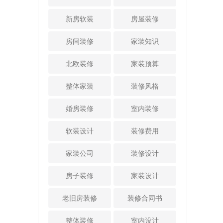
元素，当然在装修
别放在每个房间
才说明了说明给予
凑的家具：设计房
设计时也可以真正
里。它不仅可以去
的服务是比较好
屋时应选择简洁紧
新房软装
房屋装修
打造一个壁炉。也
除房间内的甲醛，
的，专业性也是比
凑的家具，使每个
可以打造一个壁炉
还可以去除房间内
较强的，这样才是
房间不仅分隔开
房间装修
家装知识
的造型，然后再辅
的其他有害物质。
比较理想的选择。
来，而且在有限的
助光的设计，从而
3、清水吸收
三、看装修案
空间内又具有内部
北欧装修
家装预算
使整个家居空间中
法 装修后，在
例的效果 装修
联系，不会造成拥
充满西方生活情
每个房间放几盆清
房子，每个业主都
挤的感觉。此外，
整体家装
装修风格
调。所以，这是当
水，水中加入醋、
希望自己的房子内
有必要选择可以根
下十分流行的一种
陈皮等。建议一天
部漂亮豪华，只有
据需要组合、拆卸
婚房装修
室内装修
家装设计风格，得
换两次，既能保护
装修公司才能实现
和存放的家具。例
到了广大业主的青
墙面的油漆面，又
这个愿望，所以对
如，书房家具不仅
软装设计
装修费用
睐与认可，引得大
能吸收室内残留的
比一下装修公司的
要用作书桌，还应
家争相选择。
甲醛气味。 4、
案例，看看装修公
具备收纳功能，让
家装公司
看过上述介绍之
装修设计
活性炭吸附法
司的案例的整体效
居室更加整洁。
后，相信大家对于
活性炭吸附法是目
果是不是足够符合
4、颜色宜淡，但
欧式田园风格装修
房子装修
家装设计
前市场上非常流行
自己的要求，也只
不宜浓：房屋设计
有哪些特色这个问
的一种方法，可以
有符合自己的要
时应注意颜色宜
题已经有所了解。
老旧房装修
吸附室内的甲醛等
装修合同书
求，并且装修设计
淡，但不可浓，不
可见，这种家装设
有害分子，同时还
比较到位的，才是
宜使用过于饱满、
计风格还是十分有
具有调节催化作
整体装修
室内设计