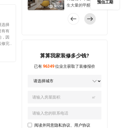
装修公司如何选择
装修设计好，以达
预估工期
选择。到底，欧式
择 地
生大量的甲醛等有
好?这是不少的业主
到理想的装修设计
田园风格装修有哪
不畅，
害物质的，业主有
一直以来关注的问
效果。到底，新房
些特色?这才是让大
可以选
必要想方设法将其
题，在此爱空间便
室内装修设计有哪
家比较关注的一个
后最显
给去除掉，这样才
就选择
针对具体的注意事
些技巧?这是许多业
问题，在此爱空间
武汉家
可以安心入住。但
没有有
项进行分享性介
主想要了解的，在
对其进行充分介
看起来
是多数业主对于去
的，因
绍。 装修公司
此爱空间便针对其
绍，一起了解下。
，否则
除甲醛的方法并非
装修完
如何选择好?爱空间
中的相关技巧进行
欧式田园风格
细节提
十分的了解，从而
的材
指出：大家在选择
分享性介绍，只希
算算我家装修多少钱?
装修有哪些特色?爱
节需要
担心入住会对身体
6个月
装修设计公司时，
望对于广大业主有
空间指出：欧式田
造成一定程度的伤
，根本
有必要对比的内容
所帮助，让大家可
已有
96349
位业主获取了装修报价
园风格装修的特点
害。到底，室内装
粘合剂
有： 一、看装
以轻松将房子装修
还是比较出众的，
修设计完成后如何
都可以
修公司资质 有
设计好。 新房
主要的特色是：
去除甲醛?爱空间在
，看是
正规装修公司的资
室内装修设计有哪
1、采用门造型设
此给大家分享了具
的通
质，还有房屋装修
些技巧?新房子室内
计：欧式田园风格
体的方法，一起了
够安心
相关的证书等等。
装修设计有必要运
㎡
装修的一个特色就
解下。 室内装
者经常
相比装修公司的纸
用的技巧有：
在于门的造型设
修设计完成后如果
进行检
质资质，你应该选
1、突出使用功能：
计，当然也包括了
想要去除甲醛，就
完成后
择更多的资质，因
在设计房屋时要突
房间的门以及各种
要选择对方法，比
去的，
为有些资质可以证
出使用功能，首先
各样的柜门，既可
较常用的方法主要
环保装
阅读并同意
隐私协议
、
用户协议
明装修公司的实
要根据功能对每个