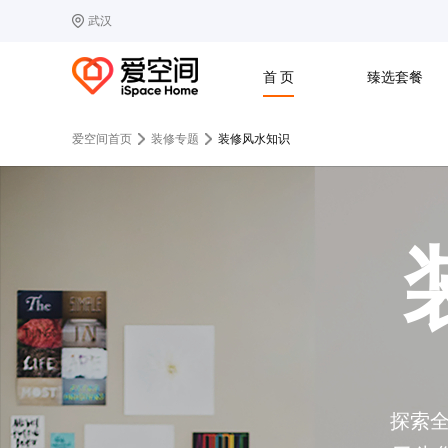
武汉
选择城市
热门城市：
北
首 页
臻选套餐
B
北京
C
成都
爱空间首页
装修专题
装修风水知识
G
广州
其他城市
J
济南
收房
设计
预算
合同
L
廊坊
S
上海
T
天津
太原
W
武汉
Z
郑州
探索