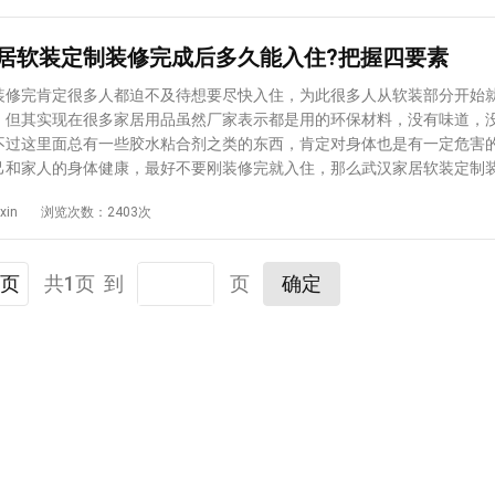
家的你希望有所帮助。
候会发现他的绝妙之处，不仅美观大方，重点是非常容易大理。 地漏选
题是最容易被忽视的，往往是入住了一段时间以后才发现问题，比如流水
居软装定制装修完成后多久能入住?把握四要素
，容易反味等。因此在选择的时候一定要选择T型地漏，或者预算充足的
漏。 鞋柜橱柜 鞋柜可以说是使用频率最高的一个部分，也是进门之
完肯定很多人都迫不及待想要尽快入住，为此很多人从软装部分开始
，很多家庭都存在一个问题就是门口容易堆放很多鞋子看起来杂乱无章，
，但其实现在很多家居用品虽然厂家表示都是用的环保材料，没有味道，
司提醒可以在门口鞋柜下面流出一排空挡，每天要穿的鞋子可以放进去，
不过这里面总有一些胶水粘合剂之类的东西，肯定对身体也是有一定危害
。再就是橱柜，橱柜的高度一定要因人而异，不要按照所谓常规的标准来
己和家人的身体健康，最好不要刚装修完就入住，那么武汉家居软装定制
者放东西都艰难的要命。 以上就是爱空间上关于通过武汉家居装饰小
才能入住呢?这四点很重要。 通风 即便是在装修的过程中使用了环保
xin
浏览次数：2403次
验的总结，这只是针对一些家居装饰部分，当然装修过程中的还有很多细
在装修完成之后把所有的窗户，衣柜，橱柜等都打开通风，建议至少放置3-
现，从而通过这些细节的改变提升自己的入住体验。
住。 除甲醛 武汉家居软装定制公司很多都说自己用的是环保的材料
，但其实即便是使用的材料没有甲醛，做成成品家居以后中间使用的胶水
页
共1页 到
页
确定
存在有害物质，因此可以在房子装修完以后放一些绿植，和活性炭，这些
一部分的甲醛。 环境检测 通风3个月左右可以进行一次室内环境检测
康标准，如果没有达标需要继续通风，可以借助大功率的风扇来帮助更好
达标了，对于有孩子和孕妇的家庭来说，还需要继续通风至少一个月才能
其他 入住以后如果家里的人，尤其是老人或者孩子有出现头晕恶心，或
况，需要到医院检查，武汉家具软装定制完成后一定要对家里的环境重新
否有某种污染物超标。 以上就是爱空间上关于武汉家居软装定制装修
住的总结，对于入住新房，大家还是应该慎重一点，反正早晚都是要住进
一时，一定要充分的通风，并且经过环境质量监测后再考虑入住，不论是