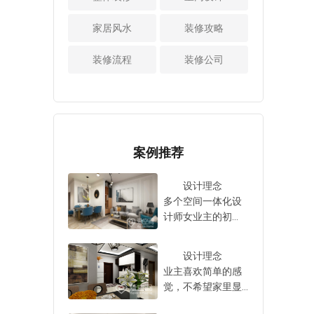
比较理想的选择。
端庄的颜色，以免
特色的，大家所需
用。在家中放置活
看过了上述的
让人感到压抑和局
要做的就是根据自
性炭，可长期除臭
家居风水
装修攻略
介绍之后，相信大
促。而要缓解视觉
己的实际情况，去
杀菌。但是，活性
家对于装修公司如
疲劳，要用淡雅、
对自家的新房子进
炭在一定程度上是
装修流程
装修公司
何选择好?这个问题
简约的色彩，现在
行家装设计，这样
饱和的。由于一些
已经有所了解。可
很多年轻人都喜欢
才可以将房子打造
建议，请及时更
见，在对自家的新
简单朴素的家居空
成理想中的样子。
换。 对于室内
房子进行装修设计
间，所以我们在设
装修设计完成后去
时，有必要对比上
计的时候要注意这
除甲醛的方法已经
述的几个细节，也
一点。 看过上
分享给大家。也只
案例推荐
只有注意了这些细
述介绍之后，就已
有用对了方法之
节之后，才可以成
经对新房室内装修
后，才可以达到理
设计理念
功的将自家的新房
设计技巧进行分享
想的去除甲醛的效
多个空间一体化设
子装修设计好，不
性介绍，也只有掌
果，从而让全家人
计师女业主的初
必再为选择装修公
握了这些技巧之
可以安心入住，不
衷，基于前期的沟
司这件事情而苦
后，才可以成功的
必担心在入住之
通我们了解到，女
恼。
将自家的房子给装
设计理念
后，会对全家人的
业主喜欢北欧风
修设计好，从而使
业主喜欢简单的感
身体造成一定程度
格，对此设计师
得自家的新房子装
觉，不希望家里显
的伤害，轻轻松松
以‘治愈系北欧’为设
修设计好，以达到
得太沉重，因此，
的入住新房。
计理念，利用原木
理想中的装修设计