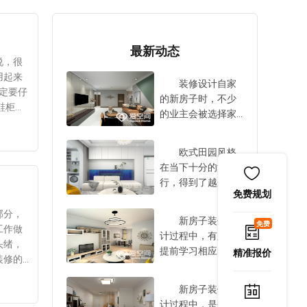
最新动态
说，很
用起来
装修设计自家
定要仔
的新房子时，不少
鞋柜，
的业主会被选择家
地柜，
装设计公司这件事
清理。
情给难住。事实
以灵活
欧式田园风格
上，家装设计公司
好定制
在当下十分的流
数量庞大，大家在
且有固
行，得到了越来越
选择时，总是会感
免费规划
后台面
多业主的青睐与认
到十分的困扰与担
果总是
可，是当下颇为流
部分，
忧。事实上，选择
新房子装修设
免费
要考虑
行的一种家装设计
工作做
家装设计公司，有
计过程中，有必要
清洁工
风格，这种风格之
头绪，
必要对比一些方面
提前学习相应的技
精准报价
确自己
所以会十分流行，
装修的
的内容，只不过多
巧，也只有运用了
随意摆
主要是由于特色比
装饰公
数业主对其并非十
这些技巧后，才可
就是爱
较突出，因此引得
喜好进
新房子装修设
分的了解。到底，
以使得自家新房子
于即将
广大业主争相关注
是后期
计过程中，是会产