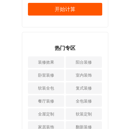
以突出凹凸感，同
有以下几种：
力。所以，大家在
房间进行布置。例
开始计算
时又可以采用优美
1、开窗通风法
选择装修公司时，
如开放式厨房、客
的弧线，总之在两
开窗通风是去除甲
必须要仔细认真对
厅和餐厅以及贯通
种造互相配合之
醛最简单、最直接
比上述的几点，也
空间，可以在不影
下，堪称风情万
的方法。最好早晚
只有公司具备正规
响使用的情况下，
种。 2、柱的设
开窗，防止中午阳
的资质，并且综合
增加空间的层次感
计也很讲究：当然
光直射强烈，墙体
实力的才是比较理
和装饰效果。
在常见的欧式装修
热门专区
开裂。还有，尽量
想的选择。
2、饰品要少而精：
风格设计里，也经
不要打开房间里所
二、看客户对公司
家居装修设计时，
常会有罗马柱造型
有的窗户，而是打
装修效果
的评价 装修后
阳台装修
饰品要少而精，不
的存在。当然整体
开一两个。否则，
的业主对室内设计
要过于繁复，各功
的空间具有十分强
会因过度的空气对
公司进行评价，无
卧室装修
室内装饰
能区布置要均匀。
烈的西方审美气
流而对墙体产生负
论是业主的口碑还
此外，屏幕必须对
息。所以如果对于
面影响。 2、清
是网上评价，都必
软装全包
焦清晰、状态良
复式装修
这种装修风格比较
洗植物的方法
须进行比较，因为
好，不得拆卸或损
喜欢的话，也可以
植物净化法也是去
只有经过评价和比
坏。只有这样，家
餐厅装修
全包装修
采用这一种装修设
除甲醛最常用的方
较，才能选择更可
里的整个房间经过
计。 3、壁炉：
法，最常见的植物
靠的室内设计公
装修设计后，才会
全屋定制
软装定制
壁炉也是欧式田园
有绿萝、芦荟和吊
司。一般情况下，
显得非常精致漂
装修风格中的经典
兰。将这些植物分
也只有评价高的，
亮。 3、简洁紧
家居装饰
翻新装修